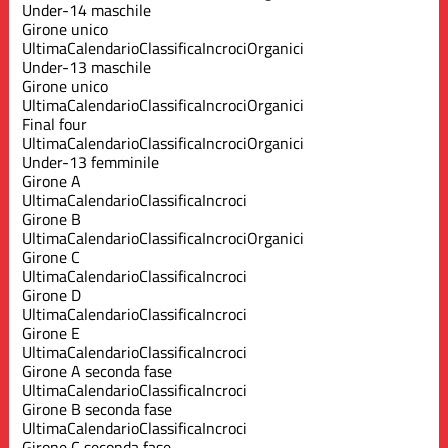
Under-14 maschile
Girone unico
Ultima
Calendario
Classifica
Incroci
Organici
Under-13 maschile
Girone unico
Ultima
Calendario
Classifica
Incroci
Organici
Final four
Ultima
Calendario
Classifica
Incroci
Organici
Under-13 femminile
Girone A
Ultima
Calendario
Classifica
Incroci
Girone B
Ultima
Calendario
Classifica
Incroci
Organici
Girone C
Ultima
Calendario
Classifica
Incroci
Girone D
Ultima
Calendario
Classifica
Incroci
Girone E
Ultima
Calendario
Classifica
Incroci
Girone A seconda fase
Ultima
Calendario
Classifica
Incroci
Girone B seconda fase
Ultima
Calendario
Classifica
Incroci
Girone C seconda fase