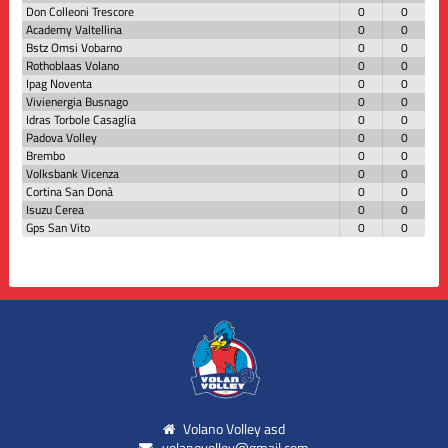
Don Colleoni Trescore
0
0
Academy Valtellina
0
0
Bstz Omsi Vobarno
0
0
Rothoblaas Volano
0
0
Ipag Noventa
0
0
Vivienergia Busnago
0
0
Idras Torbole Casaglia
0
0
Padova Volley
0
0
Brembo
0
0
Volksbank Vicenza
0
0
Cortina San Donà
0
0
Isuzu Cerea
0
0
Gps San Vito
0
0
Volano Volley asd