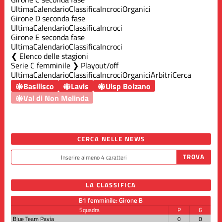
Ultima
Calendario
Classifica
Incroci
Organici
Girone D seconda fase
Ultima
Calendario
Classifica
Incroci
Girone E seconda fase
Ultima
Calendario
Classifica
Incroci
Elenco delle stagioni
Serie C femminile ❯ Playout/off
Ultima
Calendario
Classifica
Incroci
Organici
Arbitri
Cerca
Basilisco
Lavis
Uisp Bolzano
Val di Non Melinda
CERCA NELLE NEWS
LA CLASSIFICA
B1 femminile: Girone B
Squadra
P
G
Blue Team Pavia
0
0