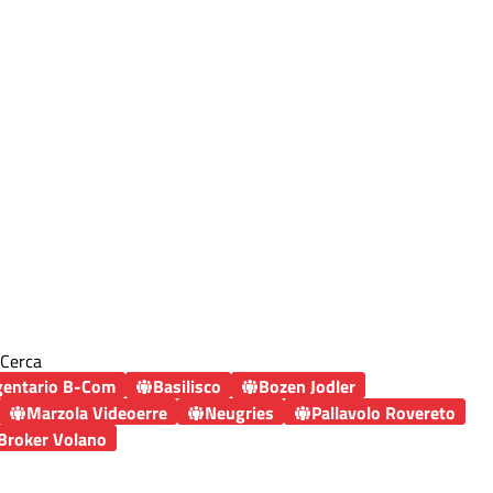
Cerca
gentario B-Com
Basilisco
Bozen Jodler
Marzola Videoerre
Neugries
Pallavolo Rovereto
Broker Volano