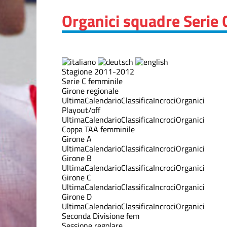
Organici squadre Serie 
Stagione 2011-2012
Serie C femminile
Girone regionale
Ultima
Calendario
Classifica
Incroci
Organici
Playout/off
Ultima
Calendario
Classifica
Incroci
Organici
Coppa TAA femminile
Girone A
Ultima
Calendario
Classifica
Incroci
Organici
Girone B
Ultima
Calendario
Classifica
Incroci
Organici
Girone C
Ultima
Calendario
Classifica
Incroci
Organici
Girone D
Ultima
Calendario
Classifica
Incroci
Organici
Seconda Divisione fem
Sessione regolare