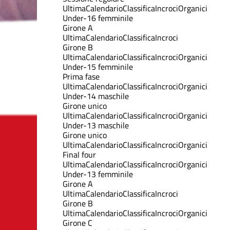
Ultima
Calendario
Classifica
Incroci
Organici
Under-16 femminile
Girone A
Ultima
Calendario
Classifica
Incroci
Girone B
Ultima
Calendario
Classifica
Incroci
Organici
Under-15 femminile
Prima fase
Ultima
Calendario
Classifica
Incroci
Organici
Under-14 maschile
Girone unico
Ultima
Calendario
Classifica
Incroci
Organici
Under-13 maschile
Girone unico
Ultima
Calendario
Classifica
Incroci
Organici
Final four
Ultima
Calendario
Classifica
Incroci
Organici
Under-13 femminile
Girone A
Ultima
Calendario
Classifica
Incroci
Girone B
Ultima
Calendario
Classifica
Incroci
Organici
Girone C