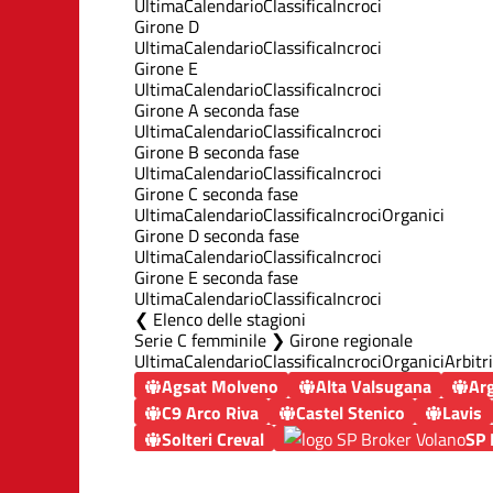
Ultima
Calendario
Classifica
Incroci
Girone D
Ultima
Calendario
Classifica
Incroci
Girone E
Ultima
Calendario
Classifica
Incroci
Girone A seconda fase
Ultima
Calendario
Classifica
Incroci
Girone B seconda fase
Ultima
Calendario
Classifica
Incroci
Girone C seconda fase
Ultima
Calendario
Classifica
Incroci
Organici
Girone D seconda fase
Ultima
Calendario
Classifica
Incroci
Girone E seconda fase
Ultima
Calendario
Classifica
Incroci
Elenco delle stagioni
Serie C femminile ❯ Girone regionale
Ultima
Calendario
Classifica
Incroci
Organici
Arbitri
Agsat Molveno
Alta Valsugana
Ar
C9 Arco Riva
Castel Stenico
Lavis
Solteri Creval
SP 