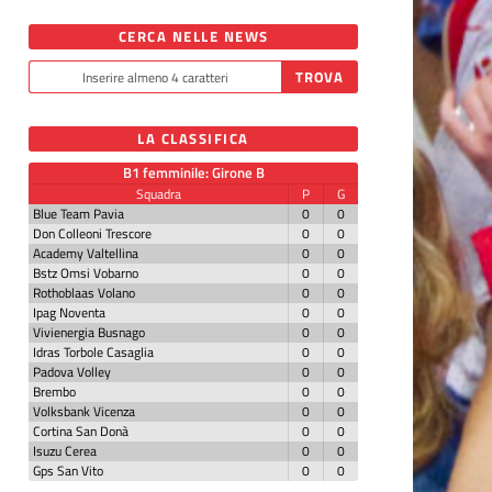
CERCA NELLE NEWS
LA CLASSIFICA
B1 femminile: Girone B
Squadra
P
G
Blue Team Pavia
0
0
Don Colleoni Trescore
0
0
Academy Valtellina
0
0
Bstz Omsi Vobarno
0
0
Rothoblaas Volano
0
0
Ipag Noventa
0
0
Vivienergia Busnago
0
0
Idras Torbole Casaglia
0
0
Padova Volley
0
0
Brembo
0
0
Volksbank Vicenza
0
0
Cortina San Donà
0
0
Isuzu Cerea
0
0
Gps San Vito
0
0