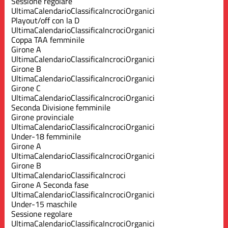
Sessione regolare
Ultima
Calendario
Classifica
Incroci
Organici
Playout/off con la D
Ultima
Calendario
Classifica
Incroci
Organici
Coppa TAA femminile
Girone A
Ultima
Calendario
Classifica
Incroci
Organici
Girone B
Ultima
Calendario
Classifica
Incroci
Organici
Girone C
Ultima
Calendario
Classifica
Incroci
Organici
Seconda Divisione femminile
Girone provinciale
Ultima
Calendario
Classifica
Incroci
Organici
Under-18 femminile
Girone A
Ultima
Calendario
Classifica
Incroci
Organici
Girone B
Ultima
Calendario
Classifica
Incroci
Girone A Seconda fase
Ultima
Calendario
Classifica
Incroci
Organici
Under-15 maschile
Sessione regolare
Ultima
Calendario
Classifica
Incroci
Organici