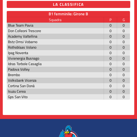
LA CLASSIFICA
B1 femminile: Girone B
Squadra
P
G
Blue Team Pavia
0
0
Don Colleoni Trescore
0
0
Academy Valtellina
0
0
Bstz Omsi Vobarno
0
0
Rothoblaas Volano
0
0
Ipag Noventa
0
0
Vivienergia Busnago
0
0
Idras Torbole Casaglia
0
0
Padova Volley
0
0
Brembo
0
0
Volksbank Vicenza
0
0
Cortina San Donà
0
0
Isuzu Cerea
0
0
Gps San Vito
0
0