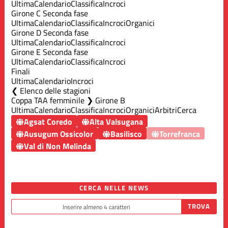
Ultima
Calendario
Classifica
Incroci
Girone C Seconda fase
Ultima
Calendario
Classifica
Incroci
Organici
Girone D Seconda fase
Ultima
Calendario
Classifica
Incroci
Girone E Seconda fase
Ultima
Calendario
Classifica
Incroci
Finali
Ultima
Calendario
Incroci
Elenco delle stagioni
Coppa TAA femminile ❯ Girone B
Ultima
Calendario
Classifica
Incroci
Organici
Arbitri
Cerca
Agsat Coredo
Alta Valsugana
Ausugum Ossicolor
Basilisco
Torrefranca
Val di Non Melinda
CERCA NELLE NEWS