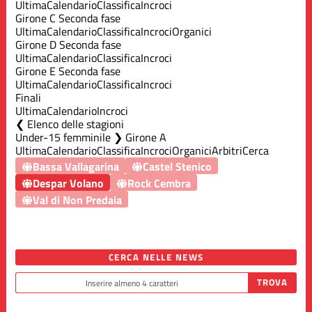
Ultima
Calendario
Classifica
Incroci
Girone C Seconda fase
Ultima
Calendario
Classifica
Incroci
Organici
Girone D Seconda fase
Ultima
Calendario
Classifica
Incroci
Girone E Seconda fase
Ultima
Calendario
Classifica
Incroci
Finali
Ultima
Calendario
Incroci
Elenco delle stagioni
Under-15 femminile ❯ Girone A
Ultima
Calendario
Classifica
Incroci
Organici
Arbitri
Cerca
Bassa Vallagarina
Castel Stenico
Despar Volano
Rock Cembra
Val di Non Predaia
CERCA NELLE NEWS