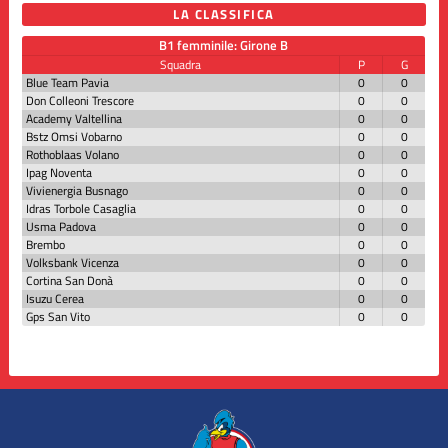
LA CLASSIFICA
B1 femminile: Girone B
Squadra
P
G
Blue Team Pavia
0
0
Don Colleoni Trescore
0
0
Academy Valtellina
0
0
Bstz Omsi Vobarno
0
0
Rothoblaas Volano
0
0
Ipag Noventa
0
0
Vivienergia Busnago
0
0
Idras Torbole Casaglia
0
0
Usma Padova
0
0
Brembo
0
0
Volksbank Vicenza
0
0
Cortina San Donà
0
0
Isuzu Cerea
0
0
Gps San Vito
0
0