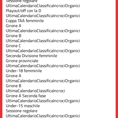
Sessione regolare
Ultima
Calendario
Classifica
Incroci
Organici
Playout/off con la D
Ultima
Calendario
Classifica
Incroci
Organici
Coppa TAA femminile
Girone A
Ultima
Calendario
Classifica
Incroci
Organici
Girone B
Ultima
Calendario
Classifica
Incroci
Organici
Girone C
Ultima
Calendario
Classifica
Incroci
Organici
Seconda Divisione femminile
Girone provinciale
Ultima
Calendario
Classifica
Incroci
Organici
Under-18 femminile
Girone A
Ultima
Calendario
Classifica
Incroci
Organici
Girone B
Ultima
Calendario
Classifica
Incroci
Girone A Seconda fase
Ultima
Calendario
Classifica
Incroci
Organici
Under-15 maschile
Sessione regolare
Ultima
Calendario
Classifica
Incroci
Organici