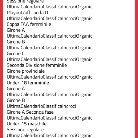
Sessione regolare
Ultima
Calendario
Classifica
Incroci
Organici
Playout/off con la D
Ultima
Calendario
Classifica
Incroci
Organici
Coppa TAA femminile
Girone A
Ultima
Calendario
Classifica
Incroci
Organici
Girone B
Ultima
Calendario
Classifica
Incroci
Organici
Girone C
Ultima
Calendario
Classifica
Incroci
Organici
Seconda Divisione femminile
Girone provinciale
Ultima
Calendario
Classifica
Incroci
Organici
Under-18 femminile
Girone A
Ultima
Calendario
Classifica
Incroci
Organici
Girone B
Ultima
Calendario
Classifica
Incroci
Girone A Seconda fase
Ultima
Calendario
Classifica
Incroci
Organici
Under-15 maschile
Sessione regolare
Ultima
Calendario
Classifica
Incroci
Organici