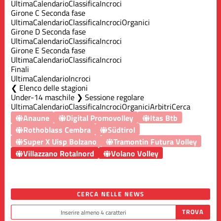
Ultima
Calendario
Classifica
Incroci
Girone C Seconda fase
Ultima
Calendario
Classifica
Incroci
Organici
Girone D Seconda fase
Ultima
Calendario
Classifica
Incroci
Girone E Seconda fase
Ultima
Calendario
Classifica
Incroci
Finali
Ultima
Calendario
Incroci
Elenco delle stagioni
Under-14 maschile ❯ Sessione regolare
Ultima
Calendario
Classifica
Incroci
Organici
Arbitri
Cerca
Anaune
Digital Promovolley
Itas Btb
Rothoblass Cembra
Südtirol
Super X Uisp Bolzano
Tramontin Futura Volley
Villazzano Rotalnord
Volano Volley
CERCA NELLE NEWS