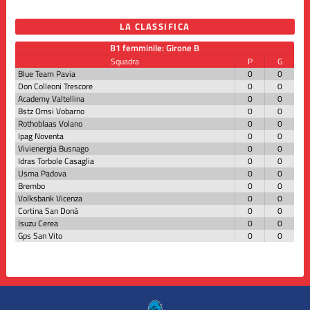
LA CLASSIFICA
B1 femminile: Girone B
Squadra
P
G
Blue Team Pavia
0
0
Don Colleoni Trescore
0
0
Academy Valtellina
0
0
Bstz Omsi Vobarno
0
0
Rothoblaas Volano
0
0
Ipag Noventa
0
0
Vivienergia Busnago
0
0
Idras Torbole Casaglia
0
0
Usma Padova
0
0
Brembo
0
0
Volksbank Vicenza
0
0
Cortina San Donà
0
0
Isuzu Cerea
0
0
Gps San Vito
0
0