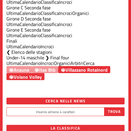
Ultima
Calendario
Classifica
Incroci
Girone C Seconda fase
Ultima
Calendario
Classifica
Incroci
Organici
Girone D Seconda fase
Ultima
Calendario
Classifica
Incroci
Girone E Seconda fase
Ultima
Calendario
Classifica
Incroci
Finali
Ultima
Calendario
Incroci
Elenco delle stagioni
Under-14 maschile ❯ Final four
Ultima
Calendario
Incroci
Organici
Arbitri
Cerca
Anaune
Itas Btb
Villazzano Rotalnord
Volano Volley
CERCA NELLE NEWS
LA CLASSIFICA