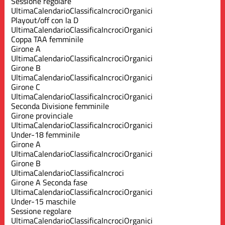
Sessione regolare
Ultima
Calendario
Classifica
Incroci
Organici
Playout/off con la D
Ultima
Calendario
Classifica
Incroci
Organici
Coppa TAA femminile
Girone A
Ultima
Calendario
Classifica
Incroci
Organici
Girone B
Ultima
Calendario
Classifica
Incroci
Organici
Girone C
Ultima
Calendario
Classifica
Incroci
Organici
Seconda Divisione femminile
Girone provinciale
Ultima
Calendario
Classifica
Incroci
Organici
Under-18 femminile
Girone A
Ultima
Calendario
Classifica
Incroci
Organici
Girone B
Ultima
Calendario
Classifica
Incroci
Girone A Seconda fase
Ultima
Calendario
Classifica
Incroci
Organici
Under-15 maschile
Sessione regolare
Ultima
Calendario
Classifica
Incroci
Organici