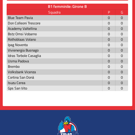
B1 femminile: Girone B
Squadra
P
G
Blue Team Pavia
0
0
Don Colleoni Trescore
0
0
Academy Valtellina
0
0
Bstz Omsi Vobarno
0
0
Rothoblaas Volano
0
0
Ipag Noventa
0
0
Vivienergia Busnago
0
0
Idras Torbole Casaglia
0
0
Usma Padova
0
0
Brembo
0
0
Volksbank Vicenza
0
0
Cortina San Donà
0
0
Isuzu Cerea
0
0
Gps San Vito
0
0