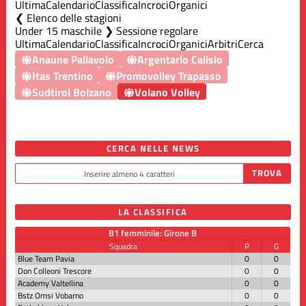
Ultima
Calendario
Classifica
Incroci
Organici
Elenco delle stagioni
Under 15 maschile ❯ Sessione regolare
Ultima
Calendario
Classifica
Incroci
Organici
Arbitri
Cerca
Anaune Pallavolo
Argentario Calisio
Itas Trentino
Promovolley Trapasso
Sudtirol Bolzano
Volano Volley
CERCA NELLE NEWS
LA CLASSIFICA
B1 femminile: Girone B
Squadra
P
G
Blue Team Pavia
0
0
Don Colleoni Trescore
0
0
Academy Valtellina
0
0
Bstz Omsi Vobarno
0
0