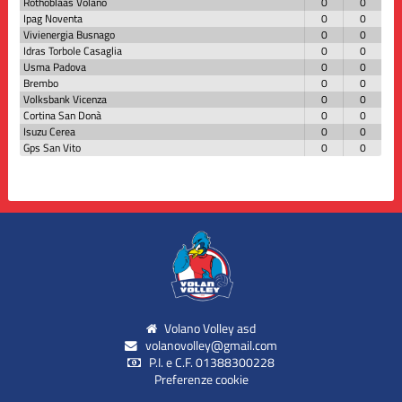
Rothoblaas Volano
0
0
Ipag Noventa
0
0
Vivienergia Busnago
0
0
Idras Torbole Casaglia
0
0
Usma Padova
0
0
Brembo
0
0
Volksbank Vicenza
0
0
Cortina San Donà
0
0
Isuzu Cerea
0
0
Gps San Vito
0
0
Volano Volley asd
volanovolley@gmail.com
P.I. e C.F. 01388300228
Preferenze cookie