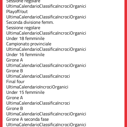
Sessione regolare
Ultima
Calendario
Classifica
Incroci
Organici
Playoff/out
Ultima
Calendario
Classifica
Incroci
Organici
Seconda divisione femm.
Sessione regolare
Ultima
Calendario
Classifica
Incroci
Organici
Under 18 femminile
Campionato provinciale
Ultima
Calendario
Classifica
Incroci
Organici
Under 16 femminile
Girone A
Ultima
Calendario
Classifica
Incroci
Organici
Girone B
Ultima
Calendario
Classifica
Incroci
Final four
Ultima
Calendario
Incroci
Organici
Under 15 femminile
Girone A
Ultima
Calendario
Classifica
Incroci
Girone B
Ultima
Calendario
Classifica
Incroci
Organici
Girone A seconda fase
Ultima
Calendario
Classifica
Incroci
Organici