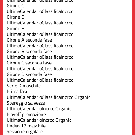
Girone C
Ultima
Calendario
Classifica
Incroci
Girone D
Ultima
Calendario
Classifica
Incroci
Girone E
Ultima
Calendario
Classifica
Incroci
Girone A seconda fase
Ultima
Calendario
Classifica
Incroci
Girone B seconda fase
Ultima
Calendario
Classifica
Incroci
Girone C seconda fase
Ultima
Calendario
Classifica
Incroci
Girone D seconda fase
Ultima
Calendario
Classifica
Incroci
Serie D maschile
Prima fase
Ultima
Calendario
Classifica
Incroci
Organici
Spareggio salvezza
Ultima
Calendario
Incroci
Organici
Playoff promozione
Ultima
Calendario
Incroci
Organici
Under-17 maschile
Sessione regolare