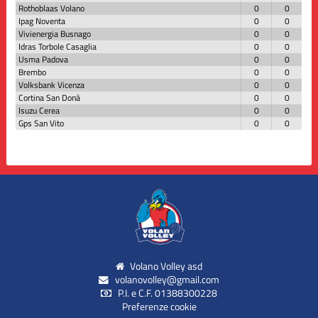
Rothoblaas Volano
0
0
Ipag Noventa
0
0
Vivienergia Busnago
0
0
Idras Torbole Casaglia
0
0
Usma Padova
0
0
Brembo
0
0
Volksbank Vicenza
0
0
Cortina San Donà
0
0
Isuzu Cerea
0
0
Gps San Vito
0
0
Volano Volley asd
volanovolley@gmail.com
P.I. e C.F. 01388300228
Preferenze cookie