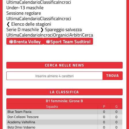
Ultima
Calendario
Classifica
Incroci
Under-13 maschile
Sessione regolare
Ultima
Calendario
Classifica
Incroci
Elenco delle stagioni
Serie D maschile ❯ Spareggio salvezza
Ultima
Calendario
Incroci
Organici
Arbitri
Cerca
Brenta Volley
Sport Team Sudtirol
CERCA NELLE NEWS
LA CLASSIFICA
B1 femminile: Girone B
Squadra
P
G
Blue Team Pavia
0
0
Don Colleoni Trescore
0
0
Academy Valtellina
0
0
Bstz Omsi Vobarno
0
0