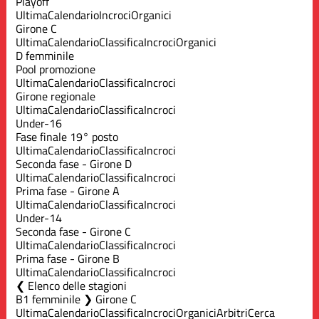
Playoff
Ultima
Calendario
Incroci
Organici
Girone C
Ultima
Calendario
Classifica
Incroci
Organici
D femminile
Pool promozione
Ultima
Calendario
Classifica
Incroci
Girone regionale
Ultima
Calendario
Classifica
Incroci
Under-16
Fase finale 19° posto
Ultima
Calendario
Classifica
Incroci
Seconda fase - Girone D
Ultima
Calendario
Classifica
Incroci
Prima fase - Girone A
Ultima
Calendario
Classifica
Incroci
Under-14
Seconda fase - Girone C
Ultima
Calendario
Classifica
Incroci
Prima fase - Girone B
Ultima
Calendario
Classifica
Incroci
Elenco delle stagioni
B1 femminile ❯ Girone C
Ultima
Calendario
Classifica
Incroci
Organici
Arbitri
Cerca