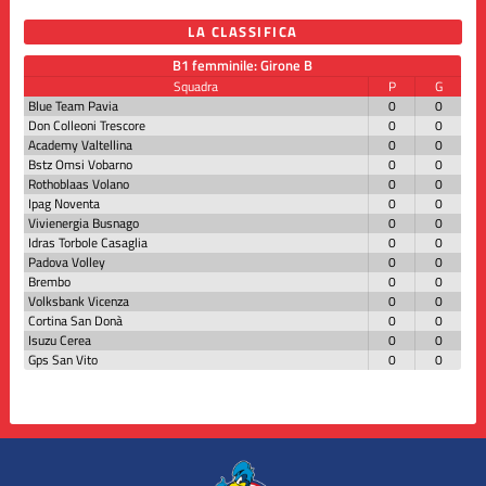
LA CLASSIFICA
B1 femminile: Girone B
Squadra
P
G
Blue Team Pavia
0
0
Don Colleoni Trescore
0
0
Academy Valtellina
0
0
Bstz Omsi Vobarno
0
0
Rothoblaas Volano
0
0
Ipag Noventa
0
0
Vivienergia Busnago
0
0
Idras Torbole Casaglia
0
0
Padova Volley
0
0
Brembo
0
0
Volksbank Vicenza
0
0
Cortina San Donà
0
0
Isuzu Cerea
0
0
Gps San Vito
0
0