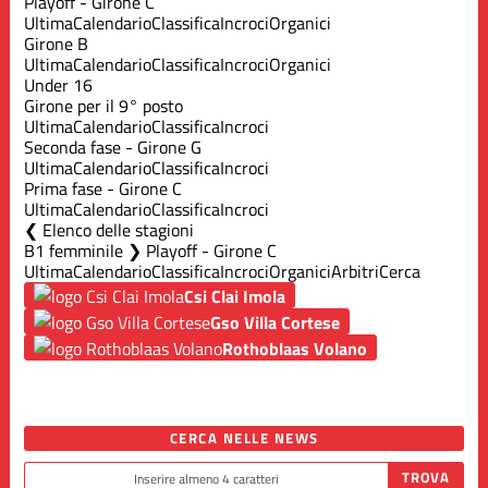
Playoff - Girone C
Ultima
Calendario
Classifica
Incroci
Organici
Girone B
Ultima
Calendario
Classifica
Incroci
Organici
Under 16
Girone per il 9° posto
Ultima
Calendario
Classifica
Incroci
Seconda fase - Girone G
Ultima
Calendario
Classifica
Incroci
Prima fase - Girone C
Ultima
Calendario
Classifica
Incroci
Elenco delle stagioni
B1 femminile ❯ Playoff - Girone C
Ultima
Calendario
Classifica
Incroci
Organici
Arbitri
Cerca
Csi Clai Imola
Gso Villa Cortese
Rothoblaas Volano
CERCA NELLE NEWS