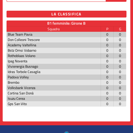
LA CLASSIFICA
B1 femminile: Girone B
Squadra
P
G
Blue Team Pavia
0
0
Don Colleoni Trescore
0
0
Academy Valtellina
0
0
Bstz Omsi Vobarno
0
0
Rothoblaas Volano
0
0
Ipag Noventa
0
0
Vivienergia Busnago
0
0
Idras Torbole Casaglia
0
0
Padova Volley
0
0
Brembo
0
0
Volksbank Vicenza
0
0
Cortina San Donà
0
0
Isuzu Cerea
0
0
Gps San Vito
0
0