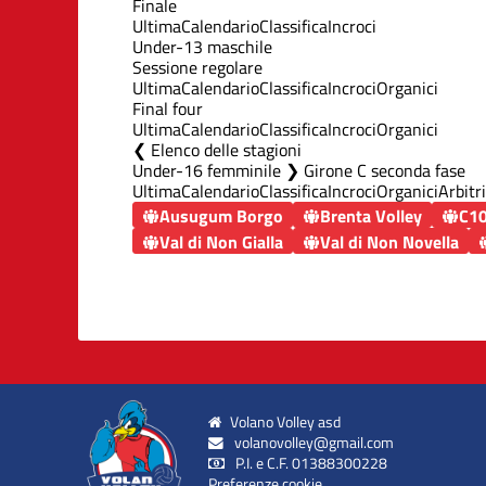
Finale
Ultima
Calendario
Classifica
Incroci
Under-13 maschile
Sessione regolare
Ultima
Calendario
Classifica
Incroci
Organici
Final four
Ultima
Calendario
Classifica
Incroci
Organici
Elenco delle stagioni
Under-16 femminile ❯ Girone C seconda fase
Ultima
Calendario
Classifica
Incroci
Organici
Arbitri
Ausugum Borgo
Brenta Volley
C10
Val di Non Gialla
Val di Non Novella
Volano Volley asd
volanovolley@gmail.com
P.I. e C.F. 01388300228
Preferenze cookie