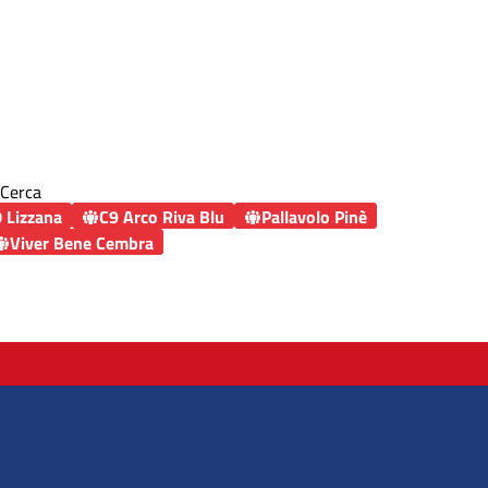
Cerca
 Lizzana
C9 Arco Riva Blu
Pallavolo Pinè
Viver Bene Cembra