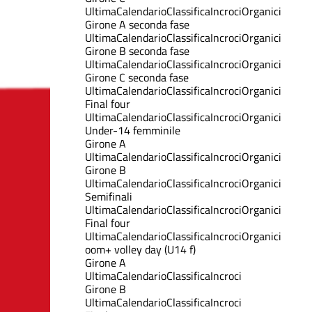
Ultima
Calendario
Classifica
Incroci
Organici
Girone A seconda fase
Ultima
Calendario
Classifica
Incroci
Organici
Girone B seconda fase
Ultima
Calendario
Classifica
Incroci
Organici
Girone C seconda fase
Ultima
Calendario
Classifica
Incroci
Organici
Final four
Ultima
Calendario
Classifica
Incroci
Organici
Under-14 femminile
Girone A
Ultima
Calendario
Classifica
Incroci
Organici
Girone B
Ultima
Calendario
Classifica
Incroci
Organici
Semifinali
Ultima
Calendario
Classifica
Incroci
Organici
Final four
Ultima
Calendario
Classifica
Incroci
Organici
oom+ volley day (U14 f)
Girone A
Ultima
Calendario
Classifica
Incroci
Girone B
Ultima
Calendario
Classifica
Incroci