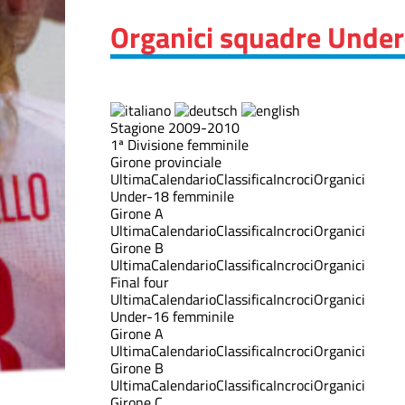
Organici squadre Unde
Stagione 2009-2010
1ª Divisione femminile
Girone provinciale
Ultima
Calendario
Classifica
Incroci
Organici
Under-18 femminile
Girone A
Ultima
Calendario
Classifica
Incroci
Organici
Girone B
Ultima
Calendario
Classifica
Incroci
Organici
Final four
Ultima
Calendario
Classifica
Incroci
Organici
Under-16 femminile
Girone A
Ultima
Calendario
Classifica
Incroci
Organici
Girone B
Ultima
Calendario
Classifica
Incroci
Organici
Girone C