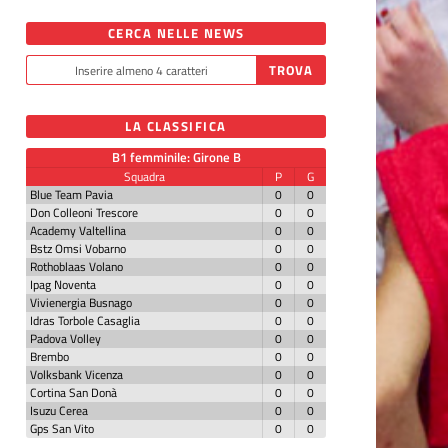
CERCA NELLE NEWS
LA CLASSIFICA
B1 femminile: Girone B
Squadra
P
G
Blue Team Pavia
0
0
Don Colleoni Trescore
0
0
Academy Valtellina
0
0
Bstz Omsi Vobarno
0
0
Rothoblaas Volano
0
0
Ipag Noventa
0
0
Vivienergia Busnago
0
0
Idras Torbole Casaglia
0
0
Padova Volley
0
0
Brembo
0
0
Volksbank Vicenza
0
0
Cortina San Donà
0
0
Isuzu Cerea
0
0
Gps San Vito
0
0