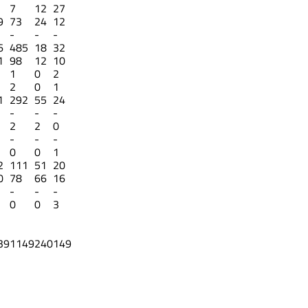
7
12
27
9
73
24
12
-
-
-
6
485
18
32
1
98
12
10
1
0
2
2
0
1
1
292
55
24
-
-
-
2
2
0
-
-
-
0
0
1
2
111
51
20
0
78
66
16
-
-
-
0
0
3
39
1149
240
149