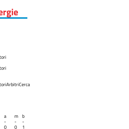
ergie
ori
ori
ori
Arbitri
Cerca
a
m
b
-
-
-
0
0
1