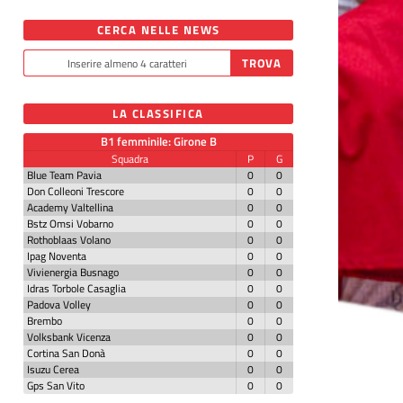
CERCA NELLE NEWS
LA CLASSIFICA
B1 femminile: Girone B
Squadra
P
G
Blue Team Pavia
0
0
Don Colleoni Trescore
0
0
Academy Valtellina
0
0
Bstz Omsi Vobarno
0
0
Rothoblaas Volano
0
0
Ipag Noventa
0
0
Vivienergia Busnago
0
0
Idras Torbole Casaglia
0
0
Padova Volley
0
0
Brembo
0
0
Volksbank Vicenza
0
0
Cortina San Donà
0
0
Isuzu Cerea
0
0
Gps San Vito
0
0