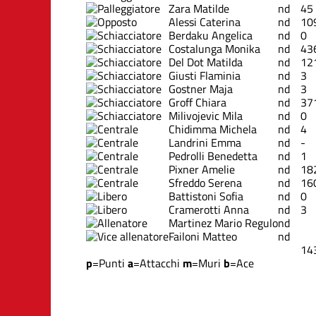
Zara Matilde
nd
45
Alessi Caterina
nd
10
Berdaku Angelica
nd
0
Costalunga Monika
nd
43
Del Dot Matilda
nd
12
Giusti Flaminia
nd
3
Gostner Maja
nd
3
Groff Chiara
nd
37
Milivojevic Mila
nd
0
Chidimma Michela
nd
4
Landrini Emma
nd
-
Pedrolli Benedetta
nd
1
Pixner Amelie
nd
18
Sfreddo Serena
nd
16
Battistoni Sofia
nd
0
Cramerotti Anna
nd
3
Martinez Mario Regulo
nd
Failoni Matteo
nd
14
p
=Punti
a
=Attacchi
m
=Muri
b
=Ace