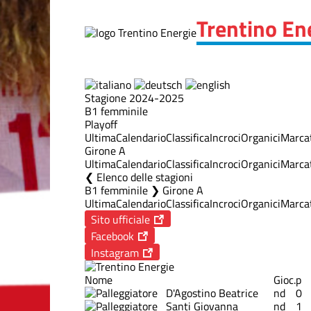
Trentino En
Stagione 2024-2025
B1 femminile
Playoff
Ultima
Calendario
Classifica
Incroci
Organici
Marcat
Girone A
Ultima
Calendario
Classifica
Incroci
Organici
Marcat
Elenco delle stagioni
B1 femminile ❯ Girone A
Ultima
Calendario
Classifica
Incroci
Organici
Marcat
Sito ufficiale
Facebook
Instagram
Nome
Gioc.
p
D'Agostino Beatrice
nd
0
Santi Giovanna
nd
1