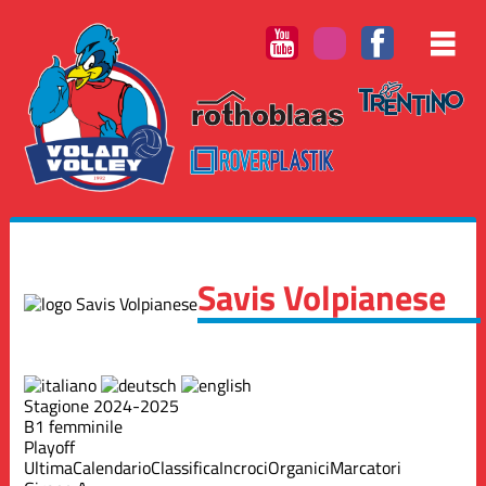
Savis Volpianese
Stagione 2024-2025
B1 femminile
Playoff
Ultima
Calendario
Classifica
Incroci
Organici
Marcatori