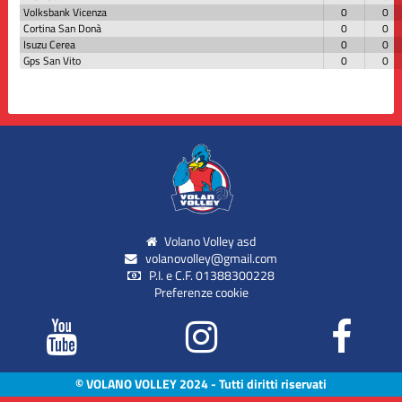
Volksbank Vicenza
0
0
Cortina San Donà
0
0
Isuzu Cerea
0
0
Gps San Vito
0
0
Volano Volley asd
volanovolley@gmail.com
P.I. e C.F. 01388300228
Preferenze cookie
© VOLANO VOLLEY 2024 - Tutti diritti riservati