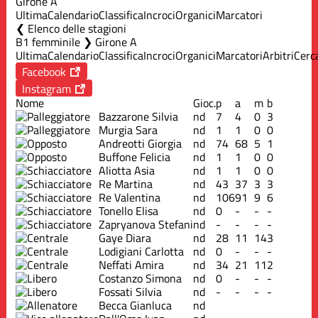
Girone A
Ultima
Calendario
Classifica
Incroci
Organici
Marcatori
Elenco delle stagioni
B1 femminile ❯ Girone A
Ultima
Calendario
Classifica
Incroci
Organici
Marcatori
Arbitri
Cerc
Facebook
Instagram
Nome
Gioc.
p
a
m
b
Bazzarone Silvia
nd
7
4
0
3
Murgia Sara
nd
1
1
0
0
Andreotti Giorgia
nd
74
68
5
1
Buffone Felicia
nd
1
1
0
0
Aliotta Asia
nd
1
1
0
0
Re Martina
nd
43
37
3
3
Re Valentina
nd
106
91
9
6
Tonello Elisa
nd
0
-
-
-
Zapryanova Stefani
nd
-
-
-
-
Gaye Diara
nd
28
11
14
3
Lodigiani Carlotta
nd
0
-
-
-
Neffati Amira
nd
34
21
11
2
Costanzo Simona
nd
0
-
-
-
Fossati Silvia
nd
-
-
-
-
Becca Gianluca
nd