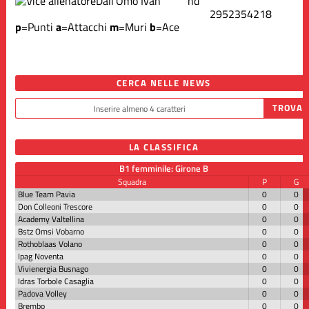
Dall'Omo Ivan
nd
295
235
42
18
p
=Punti
a
=Attacchi
m
=Muri
b
=Ace
CERCA NELLE NEWS
LA CLASSIFICA
B1 femminile: Girone B
Squadra
P
G
Blue Team Pavia
0
0
Don Colleoni Trescore
0
0
Academy Valtellina
0
0
Bstz Omsi Vobarno
0
0
Rothoblaas Volano
0
0
Ipag Noventa
0
0
Vivienergia Busnago
0
0
Idras Torbole Casaglia
0
0
Padova Volley
0
0
Brembo
0
0