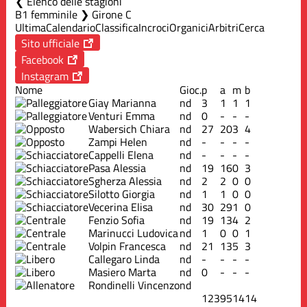
Elenco delle stagioni
B1 femminile ❯ Girone C
Ultima
Calendario
Classifica
Incroci
Organici
Arbitri
Cerca
Sito ufficiale
Facebook
Instagram
Nome
Gioc.
p
a
m
b
Giay Marianna
nd
3
1
1
1
Venturi Emma
nd
0
-
-
-
Wabersich Chiara
nd
27
20
3
4
Zampi Helen
nd
-
-
-
-
Cappelli Elena
nd
-
-
-
-
Pasa Alessia
nd
19
16
0
3
Sgherza Alessia
nd
2
2
0
0
Silotto Giorgia
nd
1
1
0
0
Vecerina Elisa
nd
30
29
1
0
Fenzio Sofia
nd
19
13
4
2
Marinucci Ludovica
nd
1
0
0
1
Volpin Francesca
nd
21
13
5
3
Callegaro Linda
nd
-
-
-
-
Masiero Marta
nd
0
-
-
-
Rondinelli Vincenzo
nd
123
95
14
14