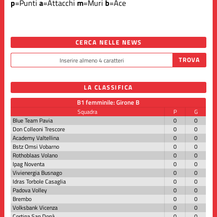
p
=Punti
a
=Attacchi
m
=Muri
b
=Ace
CERCA NELLE NEWS
LA CLASSIFICA
B1 femminile: Girone B
Squadra
P
G
Blue Team Pavia
0
0
Don Colleoni Trescore
0
0
Academy Valtellina
0
0
Bstz Omsi Vobarno
0
0
Rothoblaas Volano
0
0
Ipag Noventa
0
0
Vivienergia Busnago
0
0
Idras Torbole Casaglia
0
0
Padova Volley
0
0
Brembo
0
0
Volksbank Vicenza
0
0
Cortina San Donà
0
0