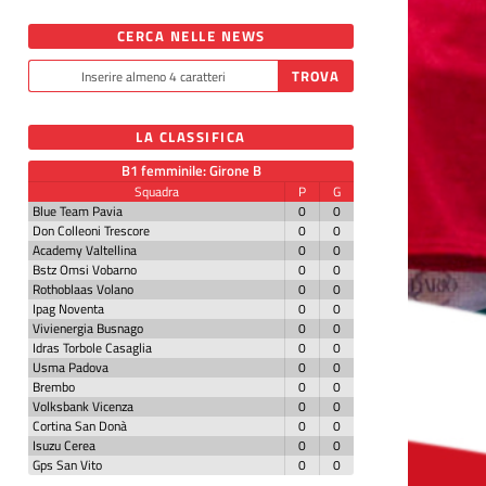
CERCA NELLE NEWS
LA CLASSIFICA
B1 femminile: Girone B
Squadra
P
G
Blue Team Pavia
0
0
Don Colleoni Trescore
0
0
Academy Valtellina
0
0
Bstz Omsi Vobarno
0
0
Rothoblaas Volano
0
0
Ipag Noventa
0
0
Vivienergia Busnago
0
0
Idras Torbole Casaglia
0
0
Usma Padova
0
0
Brembo
0
0
Volksbank Vicenza
0
0
Cortina San Donà
0
0
Isuzu Cerea
0
0
Gps San Vito
0
0