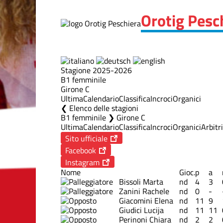
Orotig Pesc
Stagione 2025-2026
B1 femminile
Girone C
Ultima
Calendario
Classifica
Incroci
Organici
Elenco delle stagioni
B1 femminile ❯ Girone C
Ultima
Calendario
Classifica
Incroci
Organici
Arbitri
Sito ufficiale
Facebook
Instagram
Nome
Gioc.
p
a
Bissoli Marta
nd
4
3
Zanini Rachele
nd
0
-
Giacomini Elena
nd
11
9
Giudici Lucija
nd
11
11
Perinoni Chiara
nd
2
2