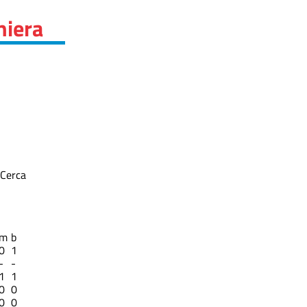
hiera
Cerca
m
b
0
1
-
-
1
1
0
0
0
0