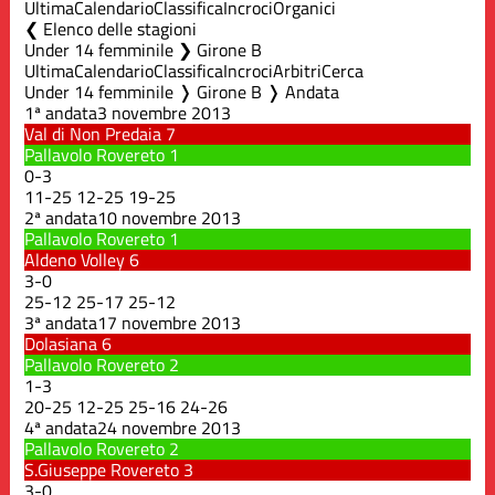
Ultima
Calendario
Classifica
Incroci
Organici
Elenco delle stagioni
Under 14 femminile ❯ Girone B
Ultima
Calendario
Classifica
Incroci
Arbitri
Cerca
Under 14 femminile ❭ Girone B ❭ Andata
1ª andata
3 novembre 2013
Val di Non Predaia
7
Pallavolo Rovereto
1
0
-
3
11
-
25
12
-
25
19
-
25
2ª andata
10 novembre 2013
Pallavolo Rovereto
1
Aldeno Volley
6
3
-
0
25
-
12
25
-
17
25
-
12
3ª andata
17 novembre 2013
Dolasiana
6
Pallavolo Rovereto
2
1
-
3
20
-
25
12
-
25
25
-
16
24
-
26
4ª andata
24 novembre 2013
Pallavolo Rovereto
2
S.Giuseppe Rovereto
3
3
-
0