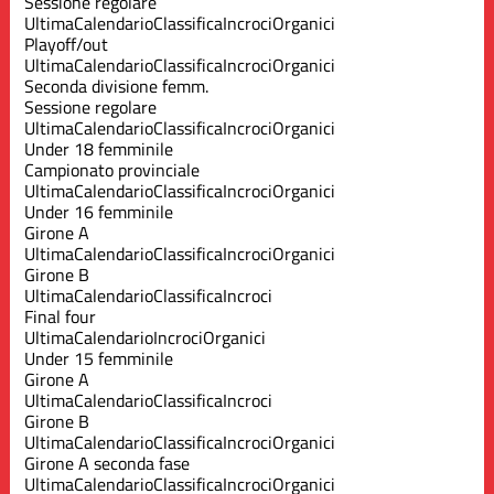
Sessione regolare
Ultima
Calendario
Classifica
Incroci
Organici
Playoff/out
Ultima
Calendario
Classifica
Incroci
Organici
Seconda divisione femm.
Sessione regolare
Ultima
Calendario
Classifica
Incroci
Organici
Under 18 femminile
Campionato provinciale
Ultima
Calendario
Classifica
Incroci
Organici
Under 16 femminile
Girone A
Ultima
Calendario
Classifica
Incroci
Organici
Girone B
Ultima
Calendario
Classifica
Incroci
Final four
Ultima
Calendario
Incroci
Organici
Under 15 femminile
Girone A
Ultima
Calendario
Classifica
Incroci
Girone B
Ultima
Calendario
Classifica
Incroci
Organici
Girone A seconda fase
Ultima
Calendario
Classifica
Incroci
Organici