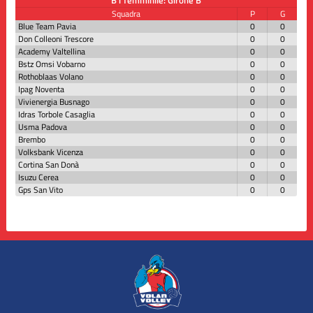
Squadra
P
G
Blue Team Pavia
0
0
Don Colleoni Trescore
0
0
Academy Valtellina
0
0
Bstz Omsi Vobarno
0
0
Rothoblaas Volano
0
0
Ipag Noventa
0
0
Vivienergia Busnago
0
0
Idras Torbole Casaglia
0
0
Usma Padova
0
0
Brembo
0
0
Volksbank Vicenza
0
0
Cortina San Donà
0
0
Isuzu Cerea
0
0
Gps San Vito
0
0