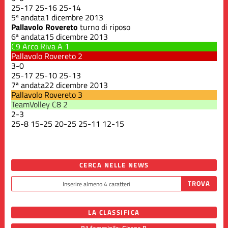
25
-
17
25
-
16
25
-
14
5ª andata
1 dicembre 2013
Pallavolo Rovereto
turno di riposo
6ª andata
15 dicembre 2013
C9 Arco Riva A
1
Pallavolo Rovereto
2
3
-
0
25
-
17
25
-
10
25
-
13
7ª andata
22 dicembre 2013
Pallavolo Rovereto
3
TeamVolley C8
2
2
-
3
25
-
8
15
-
25
20
-
25
25
-
11
12
-
15
CERCA NELLE NEWS
LA CLASSIFICA
B1 femminile: Girone B