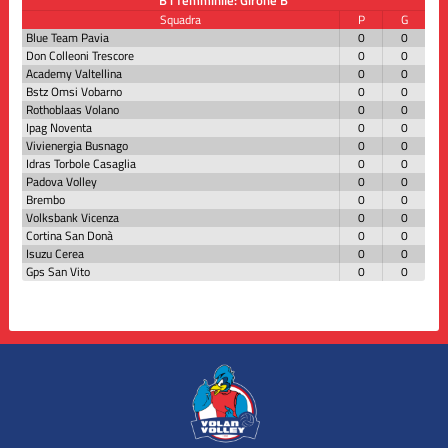
Squadra
P
G
Blue Team Pavia
0
0
Don Colleoni Trescore
0
0
Academy Valtellina
0
0
Bstz Omsi Vobarno
0
0
Rothoblaas Volano
0
0
Ipag Noventa
0
0
Vivienergia Busnago
0
0
Idras Torbole Casaglia
0
0
Padova Volley
0
0
Brembo
0
0
Volksbank Vicenza
0
0
Cortina San Donà
0
0
Isuzu Cerea
0
0
Gps San Vito
0
0