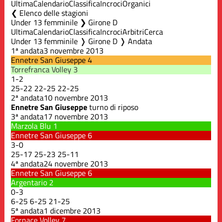
Ultima
Calendario
Classifica
Incroci
Organici
Elenco delle stagioni
Under 13 femminile ❯ Girone D
Ultima
Calendario
Classifica
Incroci
Arbitri
Cerca
Under 13 femminile ❭ Girone D ❭ Andata
1ª andata
3 novembre 2013
Ennetre San Giuseppe
4
Torrefranca Volley
3
1
-
2
25
-
22
22
-
25
22
-
25
2ª andata
10 novembre 2013
Ennetre San Giuseppe
turno di riposo
3ª andata
17 novembre 2013
Marzola Blu
1
Ennetre San Giuseppe
6
3
-
0
25
-
17
25
-
23
25
-
11
4ª andata
24 novembre 2013
Ennetre San Giuseppe
6
Argentario
2
0
-
3
6
-
25
6
-
25
21
-
25
5ª andata
1 dicembre 2013
Fornace Volley
7