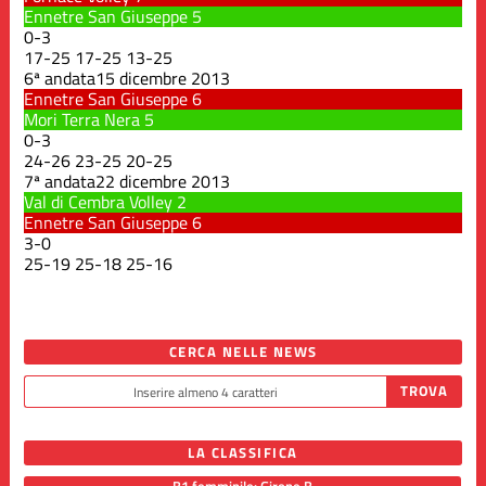
Ennetre San Giuseppe
5
0
-
3
17
-
25
17
-
25
13
-
25
6ª andata
15 dicembre 2013
Ennetre San Giuseppe
6
Mori Terra Nera
5
0
-
3
24
-
26
23
-
25
20
-
25
7ª andata
22 dicembre 2013
Val di Cembra Volley
2
Ennetre San Giuseppe
6
3
-
0
25
-
19
25
-
18
25
-
16
CERCA NELLE NEWS
LA CLASSIFICA
B1 femminile: Girone B