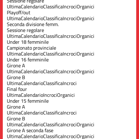
Sessione regolare
Ultima
Calendario
Classifica
Incroci
Organici
Playoff/out
Ultima
Calendario
Classifica
Incroci
Organici
Seconda divisione femm.
Sessione regolare
Ultima
Calendario
Classifica
Incroci
Organici
Under 18 femminile
Campionato provinciale
Ultima
Calendario
Classifica
Incroci
Organici
Under 16 femminile
Girone A
Ultima
Calendario
Classifica
Incroci
Organici
Girone B
Ultima
Calendario
Classifica
Incroci
Final four
Ultima
Calendario
Incroci
Organici
Under 15 femminile
Girone A
Ultima
Calendario
Classifica
Incroci
Girone B
Ultima
Calendario
Classifica
Incroci
Organici
Girone A seconda fase
Ultima
Calendario
Classifica
Incroci
Organici