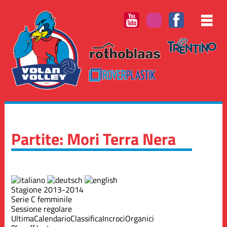
Partite: Mori Terra Nera
Stagione 2013-2014
Serie C femminile
Sessione regolare
Ultima
Calendario
Classifica
Incroci
Organici