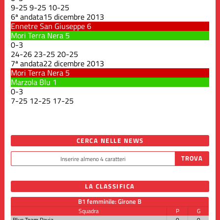
9
-
25
9
-
25
10
-
25
6ª andata
15 dicembre 2013
Ennetre San Giuseppe
6
Mori Terra Nera
5
0
-
3
24
-
26
23
-
25
20
-
25
7ª andata
22 dicembre 2013
Mori Terra Nera
5
Marzola Blu
1
0
-
3
7
-
25
12
-
25
17
-
25
CERCA NELLE NEWS
LA CLASSIFICA
B1 femminile: Girone B
Squadra
P
G
Blue Team Pavia
0
0