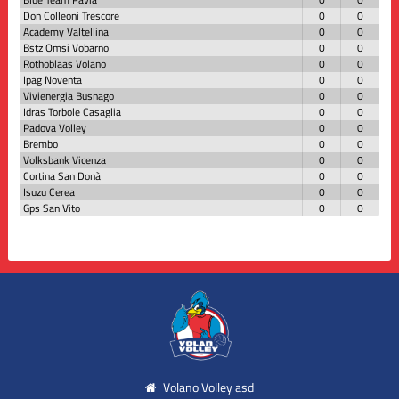
Don Colleoni Trescore
0
0
Academy Valtellina
0
0
Bstz Omsi Vobarno
0
0
Rothoblaas Volano
0
0
Ipag Noventa
0
0
Vivienergia Busnago
0
0
Idras Torbole Casaglia
0
0
Padova Volley
0
0
Brembo
0
0
Volksbank Vicenza
0
0
Cortina San Donà
0
0
Isuzu Cerea
0
0
Gps San Vito
0
0
Volano Volley asd