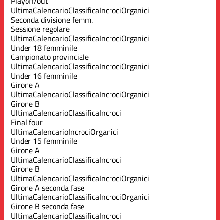
Playoff/out
Ultima
Calendario
Classifica
Incroci
Organici
Seconda divisione femm.
Sessione regolare
Ultima
Calendario
Classifica
Incroci
Organici
Under 18 femminile
Campionato provinciale
Ultima
Calendario
Classifica
Incroci
Organici
Under 16 femminile
Girone A
Ultima
Calendario
Classifica
Incroci
Organici
Girone B
Ultima
Calendario
Classifica
Incroci
Final four
Ultima
Calendario
Incroci
Organici
Under 15 femminile
Girone A
Ultima
Calendario
Classifica
Incroci
Girone B
Ultima
Calendario
Classifica
Incroci
Organici
Girone A seconda fase
Ultima
Calendario
Classifica
Incroci
Organici
Girone B seconda fase
Ultima
Calendario
Classifica
Incroci