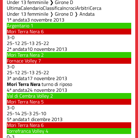
Under 13 femminile ❯ Girone D
Ultima
Calendario
Classifica
Incroci
Arbitri
Cerca
Under 13 femminile ❭ Girone D ❭ Andata
1ª andata
3 novembre 2013
Argentario
1
Mori Terra Nera
6
3
-
0
25
-
12
25
-
13
25
-
22
2ª andata
10 novembre 2013
Mori Terra Nera
2
Fornace Volley
7
3
-
0
25
-
12
25
-
13
25
-
22
3ª andata
17 novembre 2013
Mori Terra Nera
turno di riposo
4ª andata
24 novembre 2013
Val di Cembra Volley
2
Mori Terra Nera
5
3
-
0
25
-
14
25
-
3
25
-
10
5ª andata
1 dicembre 2013
Mori Terra Nera
6
Torrefranca Volley
4
0
-
3