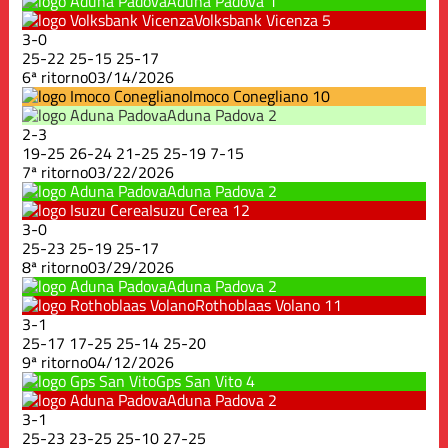
Aduna Padova
1
Volksbank Vicenza
5
3
-
0
25
-
22
25
-
15
25
-
17
6ª ritorno
03/14/2026
Imoco Conegliano
10
Aduna Padova
2
2
-
3
19
-
25
26
-
24
21
-
25
25
-
19
7
-
15
7ª ritorno
03/22/2026
Aduna Padova
2
Isuzu Cerea
12
3
-
0
25
-
23
25
-
19
25
-
17
8ª ritorno
03/29/2026
Aduna Padova
2
Rothoblaas Volano
11
3
-
1
25
-
17
17
-
25
25
-
14
25
-
20
9ª ritorno
04/12/2026
Gps San Vito
4
Aduna Padova
2
3
-
1
25
-
23
23
-
25
25
-
10
27
-
25