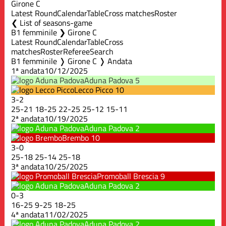
Girone C
Latest Round
Calendar
Table
Cross matches
Roster
List of seasons-game
B1 femminile ❯ Girone C
Latest Round
Calendar
Table
Cross
matches
Roster
Referee
Search
B1 femminile ❭ Girone C ❭ Andata
1ª andata
10/12/2025
Aduna Padova
5
Lecco Picco
10
3
-
2
25
-
21
18
-
25
22
-
25
25
-
12
15
-
11
2ª andata
10/19/2025
Aduna Padova
2
Brembo
10
3
-
0
25
-
18
25
-
14
25
-
18
3ª andata
10/25/2025
Promoball Brescia
9
Aduna Padova
2
0
-
3
16
-
25
9
-
25
18
-
25
4ª andata
11/02/2025
Aduna Padova
2