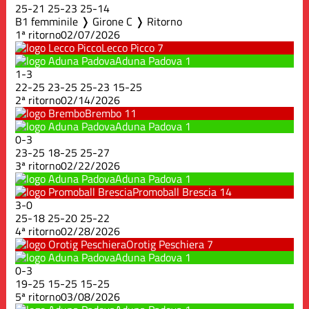
25
-
21
25
-
23
25
-
14
B1 femminile ❭ Girone C ❭ Ritorno
1ª ritorno
02/07/2026
Lecco Picco
7
Aduna Padova
1
1
-
3
22
-
25
23
-
25
25
-
23
15
-
25
2ª ritorno
02/14/2026
Brembo
11
Aduna Padova
1
0
-
3
23
-
25
18
-
25
25
-
27
3ª ritorno
02/22/2026
Aduna Padova
1
Promoball Brescia
14
3
-
0
25
-
18
25
-
20
25
-
22
4ª ritorno
02/28/2026
Orotig Peschiera
7
Aduna Padova
1
0
-
3
19
-
25
15
-
25
15
-
25
5ª ritorno
03/08/2026