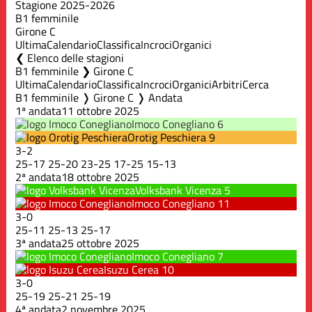
Stagione 2025-2026
B1 femminile
Girone C
Ultima
Calendario
Classifica
Incroci
Organici
Elenco delle stagioni
B1 femminile ❯ Girone C
Ultima
Calendario
Classifica
Incroci
Organici
Arbitri
Cerca
B1 femminile ❭ Girone C ❭ Andata
1ª andata
11 ottobre 2025
Imoco Conegliano
6
Orotig Peschiera
9
3
-
2
25
-
17
25
-
20
23
-
25
17
-
25
15
-
13
2ª andata
18 ottobre 2025
Volksbank Vicenza
5
Imoco Conegliano
11
3
-
0
25
-
11
25
-
13
25
-
17
3ª andata
25 ottobre 2025
Imoco Conegliano
7
Isuzu Cerea
10
3
-
0
25
-
19
25
-
21
25
-
19
4ª andata
2 novembre 2025