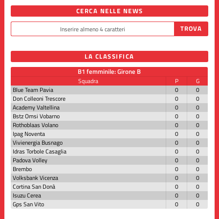
CERCA NELLE NEWS
LA CLASSIFICA
B1 femminile: Girone B
Squadra
P
G
Blue Team Pavia
0
0
Don Colleoni Trescore
0
0
Academy Valtellina
0
0
Bstz Omsi Vobarno
0
0
Rothoblaas Volano
0
0
Ipag Noventa
0
0
Vivienergia Busnago
0
0
Idras Torbole Casaglia
0
0
Padova Volley
0
0
Brembo
0
0
Volksbank Vicenza
0
0
Cortina San Donà
0
0
Isuzu Cerea
0
0
Gps San Vito
0
0