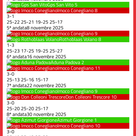
Gps San Vito
5
Imoco Conegliano
8
3
-
1
25
-
22
25
-
21
19
-
25
25
-
17
5ª andata
8 novembre 2025
Imoco Conegliano
9
Rothoblaas Volano
8
1
-
3
25
-
23
17
-
25
19
-
25
25
-
27
6ª andata
16 novembre 2025
Aduna Padova
2
Imoco Conegliano
11
3
-
0
25
-
13
25
-
16
15
-
17
7ª andata
22 novembre 2025
Imoco Conegliano
9
Don Colleoni Trescore
10
3
-
0
25
-
20
25
-
20
25
-
17
8ª andata
30 novembre 2025
Azimut Giorgione
1
Imoco Conegliano
10
3
-
0