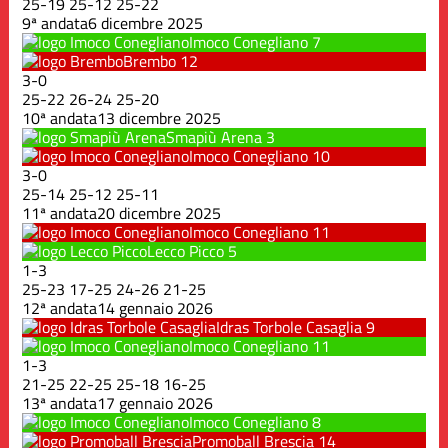
25
-
19
25
-
12
25
-
22
9ª andata
6 dicembre 2025
Imoco Conegliano
7
Brembo
12
3
-
0
25
-
22
26
-
24
25
-
20
10ª andata
13 dicembre 2025
Smapiù Arena
3
Imoco Conegliano
10
3
-
0
25
-
14
25
-
12
25
-
11
11ª andata
20 dicembre 2025
Imoco Conegliano
11
Lecco Picco
5
1
-
3
25
-
23
17
-
25
24
-
26
21
-
25
12ª andata
14 gennaio 2026
Idras Torbole Casaglia
9
Imoco Conegliano
11
1
-
3
21
-
25
22
-
25
25
-
18
16
-
25
13ª andata
17 gennaio 2026
Imoco Conegliano
8
Promoball Brescia
14