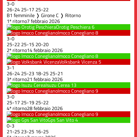
3
-
0
26
-
24
25
-
17
25
-
22
B1 femminile ❭ Girone C ❭ Ritorno
1ª ritorno
7 febbraio 2026
Orotig Peschiera
6
Imoco Conegliano
8
3
-
0
25
-
22
25
-
15
20
-
20
2ª ritorno
14 febbraio 2026
Imoco Conegliano
8
Volksbank Vicenza
5
3
-
1
26
-
24
25
-
23
18
-
25
25
-
21
3ª ritorno
21 febbraio 2026
Isuzu Cerea
13
Imoco Conegliano
9
3
-
0
25
-
17
25
-
19
25
-
22
4ª ritorno
28 febbraio 2026
Imoco Conegliano
9
Gps San Vito
4
0
-
3
21
-
25
23
-
25
16
-
25