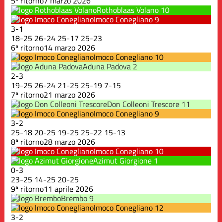
5ª ritorno
7 marzo 2026
Rothoblaas Volano
10
Imoco Conegliano
9
3
-
1
18
-
25
26
-
24
25
-
17
25
-
23
6ª ritorno
14 marzo 2026
Imoco Conegliano
10
Aduna Padova
2
2
-
3
19
-
25
26
-
24
21
-
25
25
-
19
7
-
15
7ª ritorno
21 marzo 2026
Don Colleoni Trescore
11
Imoco Conegliano
9
3
-
2
25
-
18
20
-
25
19
-
25
25
-
22
15
-
13
8ª ritorno
28 marzo 2026
Imoco Conegliano
10
Azimut Giorgione
1
0
-
3
23
-
25
14
-
25
20
-
25
9ª ritorno
11 aprile 2026
Brembo
9
Imoco Conegliano
12
3
-
2