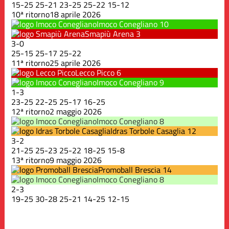
15
-
25
25
-
21
23
-
25
25
-
22
15
-
12
10ª ritorno
18 aprile 2026
Imoco Conegliano
10
Smapiù Arena
3
3
-
0
25
-
15
25
-
17
25
-
22
11ª ritorno
25 aprile 2026
Lecco Picco
6
Imoco Conegliano
9
1
-
3
23
-
25
22
-
25
25
-
17
16
-
25
12ª ritorno
2 maggio 2026
Imoco Conegliano
8
Idras Torbole Casaglia
12
3
-
2
21
-
25
25
-
23
25
-
22
18
-
25
15
-
8
13ª ritorno
9 maggio 2026
Promoball Brescia
14
Imoco Conegliano
8
2
-
3
19
-
25
30
-
28
25
-
21
14
-
25
12
-
15