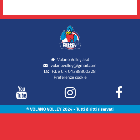
Volano Volley asd
volanovolley@gmail.com
P.I. e C.F. 01388300228
Preferenze cookie
© VOLANO VOLLEY 2024 - Tutti diritti riservati