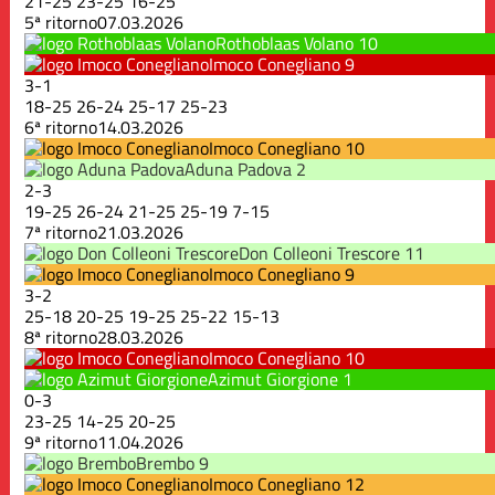
21
-
25
23
-
25
16
-
25
5ª ritorno
07.03.2026
Rothoblaas Volano
10
Imoco Conegliano
9
3
-
1
18
-
25
26
-
24
25
-
17
25
-
23
6ª ritorno
14.03.2026
Imoco Conegliano
10
Aduna Padova
2
2
-
3
19
-
25
26
-
24
21
-
25
25
-
19
7
-
15
7ª ritorno
21.03.2026
Don Colleoni Trescore
11
Imoco Conegliano
9
3
-
2
25
-
18
20
-
25
19
-
25
25
-
22
15
-
13
8ª ritorno
28.03.2026
Imoco Conegliano
10
Azimut Giorgione
1
0
-
3
23
-
25
14
-
25
20
-
25
9ª ritorno
11.04.2026
Brembo
9
Imoco Conegliano
12