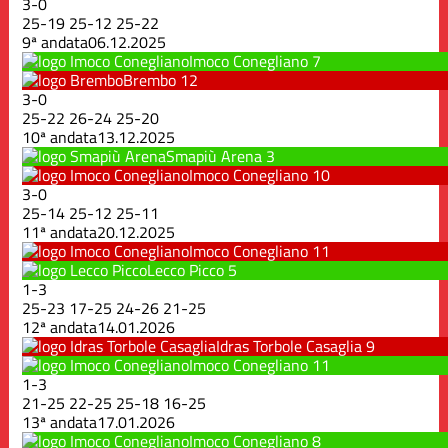
3
-
0
25
-
19
25
-
12
25
-
22
9ª andata
06.12.2025
Imoco Conegliano
7
Brembo
12
3
-
0
25
-
22
26
-
24
25
-
20
10ª andata
13.12.2025
Smapiù Arena
3
Imoco Conegliano
10
3
-
0
25
-
14
25
-
12
25
-
11
11ª andata
20.12.2025
Imoco Conegliano
11
Lecco Picco
5
1
-
3
25
-
23
17
-
25
24
-
26
21
-
25
12ª andata
14.01.2026
Idras Torbole Casaglia
9
Imoco Conegliano
11
1
-
3
21
-
25
22
-
25
25
-
18
16
-
25
13ª andata
17.01.2026
Imoco Conegliano
8