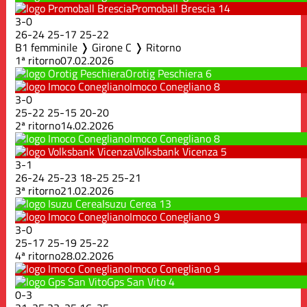
Promoball Brescia
14
3
-
0
26
-
24
25
-
17
25
-
22
B1 femminile ❭ Girone C ❭ Ritorno
1ª ritorno
07.02.2026
Orotig Peschiera
6
Imoco Conegliano
8
3
-
0
25
-
22
25
-
15
20
-
20
2ª ritorno
14.02.2026
Imoco Conegliano
8
Volksbank Vicenza
5
3
-
1
26
-
24
25
-
23
18
-
25
25
-
21
3ª ritorno
21.02.2026
Isuzu Cerea
13
Imoco Conegliano
9
3
-
0
25
-
17
25
-
19
25
-
22
4ª ritorno
28.02.2026
Imoco Conegliano
9
Gps San Vito
4
0
-
3