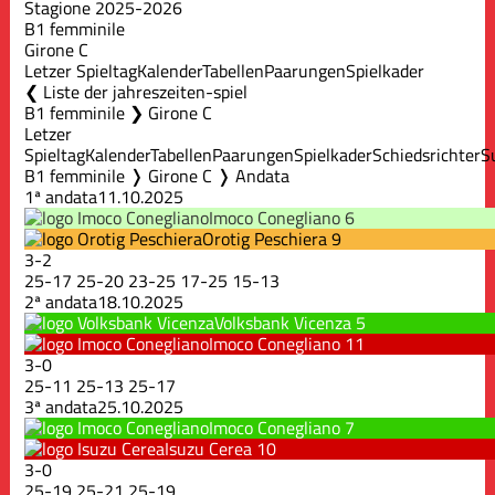
Stagione 2025-2026
B1 femminile
Girone C
Letzer Spieltag
Kalender
Tabellen
Paarungen
Spielkader
Liste der jahreszeiten-spiel
B1 femminile ❯ Girone C
Letzer
Spieltag
Kalender
Tabellen
Paarungen
Spielkader
Schiedsrichter
S
B1 femminile ❭ Girone C ❭ Andata
1ª andata
11.10.2025
Imoco Conegliano
6
Orotig Peschiera
9
3
-
2
25
-
17
25
-
20
23
-
25
17
-
25
15
-
13
2ª andata
18.10.2025
Volksbank Vicenza
5
Imoco Conegliano
11
3
-
0
25
-
11
25
-
13
25
-
17
3ª andata
25.10.2025
Imoco Conegliano
7
Isuzu Cerea
10
3
-
0
25
-
19
25
-
21
25
-
19