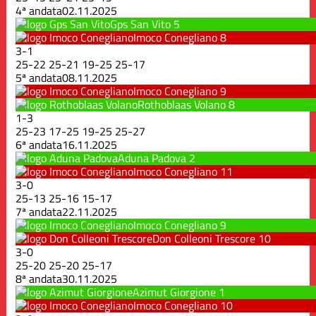
4ª andata
02.11.2025
Gps San Vito
5
Imoco Conegliano
8
3
-
1
25
-
22
25
-
21
19
-
25
25
-
17
5ª andata
08.11.2025
Imoco Conegliano
9
Rothoblaas Volano
8
1
-
3
25
-
23
17
-
25
19
-
25
25
-
27
6ª andata
16.11.2025
Aduna Padova
2
Imoco Conegliano
11
3
-
0
25
-
13
25
-
16
15
-
17
7ª andata
22.11.2025
Imoco Conegliano
9
Don Colleoni Trescore
10
3
-
0
25
-
20
25
-
20
25
-
17
8ª andata
30.11.2025
Azimut Giorgione
1
Imoco Conegliano
10