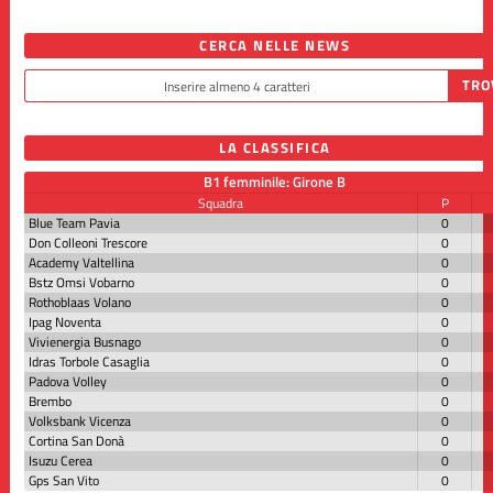
CERCA NELLE NEWS
LA CLASSIFICA
B1 femminile: Girone B
Squadra
P
Blue Team Pavia
0
Don Colleoni Trescore
0
Academy Valtellina
0
Bstz Omsi Vobarno
0
Rothoblaas Volano
0
Ipag Noventa
0
Vivienergia Busnago
0
Idras Torbole Casaglia
0
Padova Volley
0
Brembo
0
Volksbank Vicenza
0
Cortina San Donà
0
Isuzu Cerea
0
Gps San Vito
0