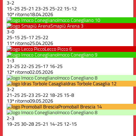
3
-
2
15
-
25
25
-
21
23
-
25
25
-
22
15
-
12
10ª ritorno
18.04.2026
Imoco Conegliano
10
Smapiù Arena
3
3
-
0
25
-
15
25
-
17
25
-
22
11ª ritorno
25.04.2026
Lecco Picco
6
Imoco Conegliano
9
1
-
3
23
-
25
22
-
25
25
-
17
16
-
25
12ª ritorno
02.05.2026
Imoco Conegliano
8
Idras Torbole Casaglia
12
3
-
2
21
-
25
25
-
23
25
-
22
18
-
25
15
-
8
13ª ritorno
09.05.2026
Promoball Brescia
14
Imoco Conegliano
8
2
-
3
19
-
25
30
-
28
25
-
21
14
-
25
12
-
15