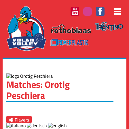
Matches: Orotig
Peschiera
Players