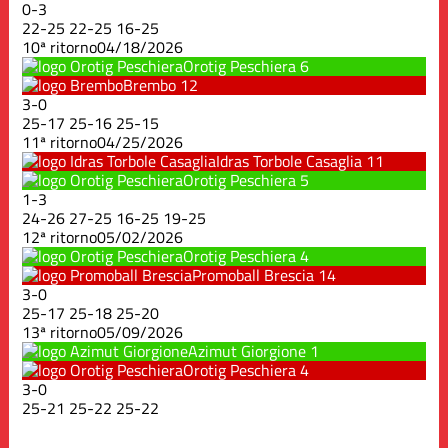
0
-
3
22
-
25
22
-
25
16
-
25
10ª ritorno
04/18/2026
Orotig Peschiera
6
Brembo
12
3
-
0
25
-
17
25
-
16
25
-
15
11ª ritorno
04/25/2026
Idras Torbole Casaglia
11
Orotig Peschiera
5
1
-
3
24
-
26
27
-
25
16
-
25
19
-
25
12ª ritorno
05/02/2026
Orotig Peschiera
4
Promoball Brescia
14
3
-
0
25
-
17
25
-
18
25
-
20
13ª ritorno
05/09/2026
Azimut Giorgione
1
Orotig Peschiera
4
3
-
0
25
-
21
25
-
22
25
-
22