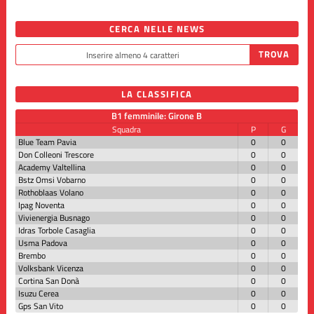
CERCA NELLE NEWS
LA CLASSIFICA
B1 femminile: Girone B
Squadra
P
G
Blue Team Pavia
0
0
Don Colleoni Trescore
0
0
Academy Valtellina
0
0
Bstz Omsi Vobarno
0
0
Rothoblaas Volano
0
0
Ipag Noventa
0
0
Vivienergia Busnago
0
0
Idras Torbole Casaglia
0
0
Usma Padova
0
0
Brembo
0
0
Volksbank Vicenza
0
0
Cortina San Donà
0
0
Isuzu Cerea
0
0
Gps San Vito
0
0