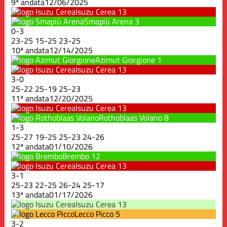
9ª andata
12/06/2025
Isuzu Cerea
13
Smapiù Arena
3
0
-
3
23
-
25
15
-
25
23
-
25
10ª andata
12/14/2025
Azimut Giorgione
1
Isuzu Cerea
13
3
-
0
25
-
22
25
-
19
25
-
23
11ª andata
12/20/2025
Isuzu Cerea
13
Rothoblaas Volano
8
1
-
3
25
-
27
19
-
25
25
-
23
24
-
26
12ª andata
01/10/2026
Brembo
12
Isuzu Cerea
13
3
-
1
25
-
23
22
-
25
26
-
24
25
-
17
13ª andata
01/17/2026
Isuzu Cerea
13
Lecco Picco
5
3
-
2