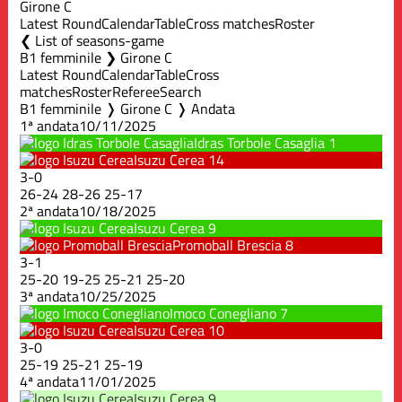
Girone C
Latest Round
Calendar
Table
Cross matches
Roster
List of seasons-game
B1 femminile ❯ Girone C
Latest Round
Calendar
Table
Cross
matches
Roster
Referee
Search
B1 femminile ❭ Girone C ❭ Andata
1ª andata
10/11/2025
Idras Torbole Casaglia
1
Isuzu Cerea
14
3
-
0
26
-
24
28
-
26
25
-
17
2ª andata
10/18/2025
Isuzu Cerea
9
Promoball Brescia
8
3
-
1
25
-
20
19
-
25
25
-
21
25
-
20
3ª andata
10/25/2025
Imoco Conegliano
7
Isuzu Cerea
10
3
-
0
25
-
19
25
-
21
25
-
19
4ª andata
11/01/2025
Isuzu Cerea
9