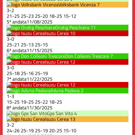
Volksbank Vicenza
7
3
-
2
21
-
25
25
-
23
25
-
20
18
-
25
15
-
12
5ª andata
11/08/2025
Orotig Peschiera
11
Isuzu Cerea
10
3
-
0
25
-
21
25
-
13
25
-
15
6ª andata
11/15/2025
Don Colleoni Trescore
7
Isuzu Cerea
12
3
-
0
25
-
18
25
-
16
25
-
19
7ª andata
11/22/2025
Isuzu Cerea
12
Aduna Padova
2
1
-
3
15
-
25
19
-
25
25
-
22
18
-
25
8ª andata
11/30/2025
Gps San Vito
4
Isuzu Cerea
13
3
-
2
24
-
26
25
-
19
25
-
19
20
-
25
15
-
10