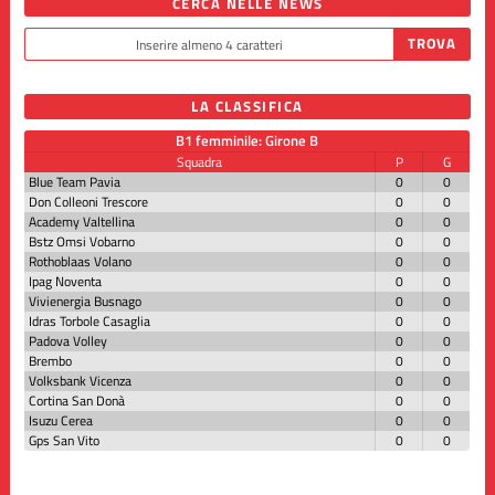
CERCA NELLE NEWS
LA CLASSIFICA
B1 femminile: Girone B
Squadra
P
G
Blue Team Pavia
0
0
Don Colleoni Trescore
0
0
Academy Valtellina
0
0
Bstz Omsi Vobarno
0
0
Rothoblaas Volano
0
0
Ipag Noventa
0
0
Vivienergia Busnago
0
0
Idras Torbole Casaglia
0
0
Padova Volley
0
0
Brembo
0
0
Volksbank Vicenza
0
0
Cortina San Donà
0
0
Isuzu Cerea
0
0
Gps San Vito
0
0