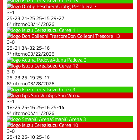
Isuzu Cerea
13
Orotig Peschiera
7
3
-
1
25
-
23
21
-
25
25
-
15
29
-
27
6ª ritorno
03/14/2026
Isuzu Cerea
11
Don Colleoni Trescore
13
3
-
0
25
-
21
34
-
32
25
-
16
7ª ritorno
03/22/2026
Aduna Padova
2
Isuzu Cerea
12
3
-
0
25
-
23
25
-
19
25
-
17
8ª ritorno
03/28/2026
Isuzu Cerea
9
Gps San Vito
4
3
-
1
18
-
25
25
-
16
25
-
16
25
-
14
9ª ritorno
04/11/2026
Smapiù Arena
3
Isuzu Cerea
10
3
-
0
25
-
12
25
-
10
25
-
16