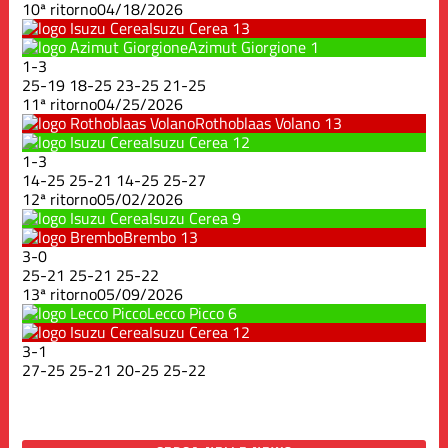
10ª ritorno
04/18/2026
Isuzu Cerea
13
Azimut Giorgione
1
1
-
3
25
-
19
18
-
25
23
-
25
21
-
25
11ª ritorno
04/25/2026
Rothoblaas Volano
13
Isuzu Cerea
12
1
-
3
14
-
25
25
-
21
14
-
25
25
-
27
12ª ritorno
05/02/2026
Isuzu Cerea
9
Brembo
13
3
-
0
25
-
21
25
-
21
25
-
22
13ª ritorno
05/09/2026
Lecco Picco
6
Isuzu Cerea
12
3
-
1
27
-
25
25
-
21
20
-
25
25
-
22