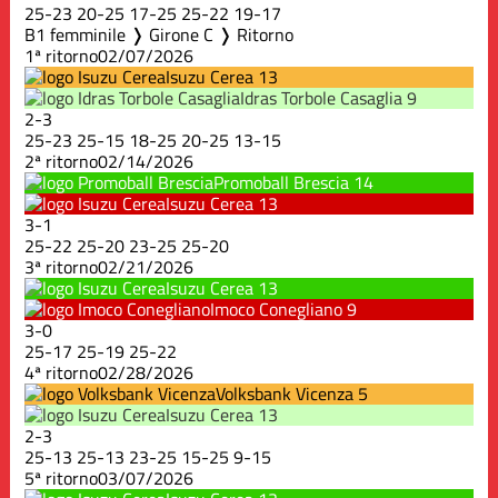
25
-
23
20
-
25
17
-
25
25
-
22
19
-
17
B1 femminile ❭ Girone C ❭ Ritorno
1ª ritorno
02/07/2026
Isuzu Cerea
13
Idras Torbole Casaglia
9
2
-
3
25
-
23
25
-
15
18
-
25
20
-
25
13
-
15
2ª ritorno
02/14/2026
Promoball Brescia
14
Isuzu Cerea
13
3
-
1
25
-
22
25
-
20
23
-
25
25
-
20
3ª ritorno
02/21/2026
Isuzu Cerea
13
Imoco Conegliano
9
3
-
0
25
-
17
25
-
19
25
-
22
4ª ritorno
02/28/2026
Volksbank Vicenza
5
Isuzu Cerea
13
2
-
3
25
-
13
25
-
13
23
-
25
15
-
25
9
-
15
5ª ritorno
03/07/2026