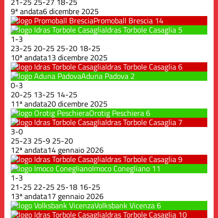
21
-
25
25
-
27
18
-
25
9ª andata
6 dicembre 2025
Promoball Brescia
14
Idras Torbole Casaglia
5
1
-
3
23
-
25
20
-
25
25
-
20
18
-
25
10ª andata
13 dicembre 2025
Idras Torbole Casaglia
6
Aduna Padova
2
0
-
3
20
-
25
13
-
25
14
-
25
11ª andata
20 dicembre 2025
Orotig Peschiera
6
Idras Torbole Casaglia
7
3
-
0
25
-
23
25
-
9
25
-
20
12ª andata
14 gennaio 2026
Idras Torbole Casaglia
9
Imoco Conegliano
11
1
-
3
21
-
25
22
-
25
25
-
18
16
-
25
13ª andata
17 gennaio 2026
Volksbank Vicenza
6
Idras Torbole Casaglia
10