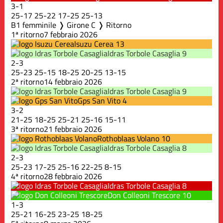
3
-
1
25
-
17
25
-
22
17
-
25
25
-
13
B1 femminile ❭ Girone C ❭ Ritorno
1ª ritorno
7 febbraio 2026
Isuzu Cerea
13
Idras Torbole Casaglia
9
2
-
3
25
-
23
25
-
15
18
-
25
20
-
25
13
-
15
2ª ritorno
14 febbraio 2026
Idras Torbole Casaglia
9
Gps San Vito
4
3
-
2
21
-
25
18
-
25
25
-
21
25
-
16
15
-
11
3ª ritorno
21 febbraio 2026
Rothoblaas Volano
10
Idras Torbole Casaglia
8
2
-
3
25
-
23
17
-
25
25
-
16
22
-
25
8
-
15
4ª ritorno
28 febbraio 2026
Idras Torbole Casaglia
8
Don Colleoni Trescore
10
1
-
3
25
-
21
16
-
25
23
-
25
18
-
25