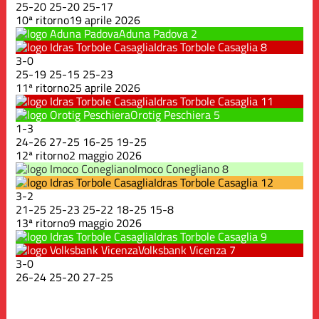
25
-
20
25
-
20
25
-
17
10ª ritorno
19 aprile 2026
Aduna Padova
2
Idras Torbole Casaglia
8
3
-
0
25
-
19
25
-
15
25
-
23
11ª ritorno
25 aprile 2026
Idras Torbole Casaglia
11
Orotig Peschiera
5
1
-
3
24
-
26
27
-
25
16
-
25
19
-
25
12ª ritorno
2 maggio 2026
Imoco Conegliano
8
Idras Torbole Casaglia
12
3
-
2
21
-
25
25
-
23
25
-
22
18
-
25
15
-
8
13ª ritorno
9 maggio 2026
Idras Torbole Casaglia
9
Volksbank Vicenza
7
3
-
0
26
-
24
25
-
20
27
-
25