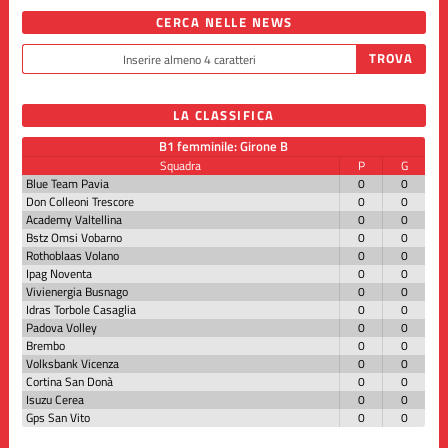
CERCA NELLE NEWS
LA CLASSIFICA
B1 femminile: Girone B
Squadra
P
G
Blue Team Pavia
0
0
Don Colleoni Trescore
0
0
Academy Valtellina
0
0
Bstz Omsi Vobarno
0
0
Rothoblaas Volano
0
0
Ipag Noventa
0
0
Vivienergia Busnago
0
0
Idras Torbole Casaglia
0
0
Padova Volley
0
0
Brembo
0
0
Volksbank Vicenza
0
0
Cortina San Donà
0
0
Isuzu Cerea
0
0
Gps San Vito
0
0