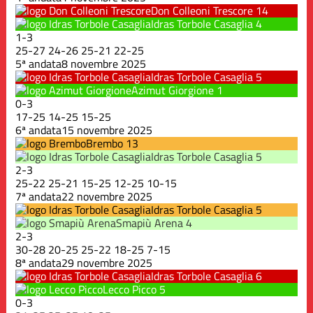
Don Colleoni Trescore
14
Idras Torbole Casaglia
4
1
-
3
25
-
27
24
-
26
25
-
21
22
-
25
5ª andata
8 novembre 2025
Idras Torbole Casaglia
5
Azimut Giorgione
1
0
-
3
17
-
25
14
-
25
15
-
25
6ª andata
15 novembre 2025
Brembo
13
Idras Torbole Casaglia
5
2
-
3
25
-
22
25
-
21
15
-
25
12
-
25
10
-
15
7ª andata
22 novembre 2025
Idras Torbole Casaglia
5
Smapiù Arena
4
2
-
3
30
-
28
20
-
25
25
-
22
18
-
25
7
-
15
8ª andata
29 novembre 2025
Idras Torbole Casaglia
6
Lecco Picco
5
0
-
3