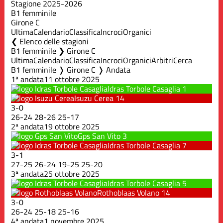
Stagione 2025-2026
B1 femminile
Girone C
Ultima
Calendario
Classifica
Incroci
Organici
Elenco delle stagioni
B1 femminile ❯ Girone C
Ultima
Calendario
Classifica
Incroci
Organici
Arbitri
Cerca
B1 femminile ❭ Girone C ❭ Andata
1ª andata
11 ottobre 2025
Idras Torbole Casaglia
1
Isuzu Cerea
14
3
-
0
26
-
24
28
-
26
25
-
17
2ª andata
19 ottobre 2025
Gps San Vito
3
Idras Torbole Casaglia
7
3
-
1
27
-
25
26
-
24
19
-
25
25
-
20
3ª andata
25 ottobre 2025
Idras Torbole Casaglia
5
Rothoblaas Volano
14
3
-
0
26
-
24
25
-
18
25
-
16
4ª andata
1 novembre 2025