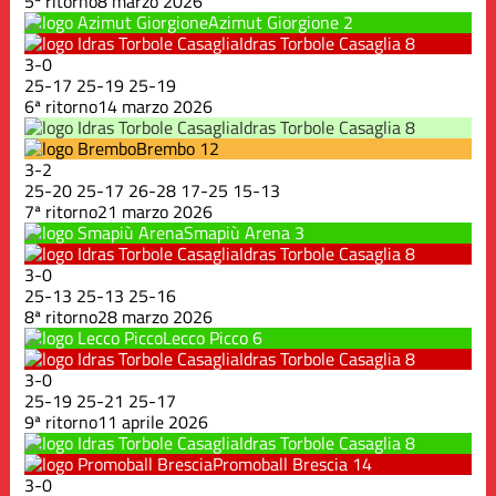
5ª ritorno
8 marzo 2026
Azimut Giorgione
2
Idras Torbole Casaglia
8
3
-
0
25
-
17
25
-
19
25
-
19
6ª ritorno
14 marzo 2026
Idras Torbole Casaglia
8
Brembo
12
3
-
2
25
-
20
25
-
17
26
-
28
17
-
25
15
-
13
7ª ritorno
21 marzo 2026
Smapiù Arena
3
Idras Torbole Casaglia
8
3
-
0
25
-
13
25
-
13
25
-
16
8ª ritorno
28 marzo 2026
Lecco Picco
6
Idras Torbole Casaglia
8
3
-
0
25
-
19
25
-
21
25
-
17
9ª ritorno
11 aprile 2026
Idras Torbole Casaglia
8
Promoball Brescia
14
3
-
0