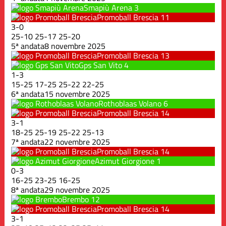
Smapiù Arena
3
Promoball Brescia
11
3
-
0
25
-
10
25
-
17
25
-
20
5ª andata
8 novembre 2025
Promoball Brescia
13
Gps San Vito
4
1
-
3
15
-
25
17
-
25
25
-
22
22
-
25
6ª andata
15 novembre 2025
Rothoblaas Volano
6
Promoball Brescia
14
3
-
1
18
-
25
25
-
19
25
-
22
25
-
13
7ª andata
22 novembre 2025
Promoball Brescia
14
Azimut Giorgione
1
0
-
3
16
-
25
23
-
25
16
-
25
8ª andata
29 novembre 2025
Brembo
12
Promoball Brescia
14
3
-
1