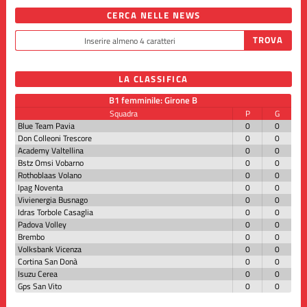
CERCA NELLE NEWS
LA CLASSIFICA
B1 femminile: Girone B
Squadra
P
G
Blue Team Pavia
0
0
Don Colleoni Trescore
0
0
Academy Valtellina
0
0
Bstz Omsi Vobarno
0
0
Rothoblaas Volano
0
0
Ipag Noventa
0
0
Vivienergia Busnago
0
0
Idras Torbole Casaglia
0
0
Padova Volley
0
0
Brembo
0
0
Volksbank Vicenza
0
0
Cortina San Donà
0
0
Isuzu Cerea
0
0
Gps San Vito
0
0