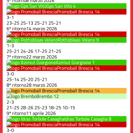
5ª ritorno
8 marzo 2026
Gps San Vito
4
Promoball Brescia
14
3
-
1
23
-
25
25
-
13
25
-
21
25
-
21
6ª ritorno
14 marzo 2026
Promoball Brescia
14
Rothoblaas Volano
9
1
-
3
25
-
21
24
-
26
17
-
25
21
-
25
7ª ritorno
22 marzo 2026
Azimut Giorgione
1
Promoball Brescia
14
3
-
0
25
-
14
25
-
20
25
-
21
8ª ritorno
28 marzo 2026
Promoball Brescia
14
Brembo
12
2
-
3
21
-
25
28
-
26
25
-
23
18
-
25
10
-
15
9ª ritorno
11 aprile 2026
Idras Torbole Casaglia
8
Promoball Brescia
14
3
-
0