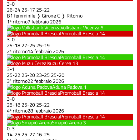
3
-
0
26
-
24
25
-
17
25
-
22
B1 femminile ❭ Girone C ❭ Ritorno
1ª ritorno
7 febbraio 2026
Volksbank Vicenza
5
Promoball Brescia
14
3
-
0
25
-
18
27
-
25
25
-
19
2ª ritorno
14 febbraio 2026
Promoball Brescia
14
Isuzu Cerea
13
3
-
1
25
-
22
25
-
20
23
-
25
25
-
20
3ª ritorno
22 febbraio 2026
Aduna Padova
1
Promoball Brescia
14
3
-
0
25
-
18
25
-
20
25
-
22
4ª ritorno
28 febbraio 2026
Promoball Brescia
14
Smapiù Arena
3
0
-
3
14
-
25
25
-
27
16
-
25