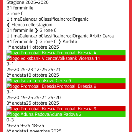
Stagione 2025-2026
B1 femminile
Girone C
Ultima
Calendario
Classifica
Incroci
Organici
Elenco delle stagioni
B1 femminile ❯ Girone C
Ultima
Calendario
Classifica
Incroci
Organici
Arbitri
Cerca
B1 femminile ❭ Girone C ❭ Andata
1ª andata
11 ottobre 2025
Promoball Brescia
4
Volksbank Vicenza
11
3
-
1
25
-
20
25
-
23
12
-
25
25
-
21
2ª andata
18 ottobre 2025
Isuzu Cerea
9
Promoball Brescia
8
3
-
1
25
-
20
19
-
25
25
-
21
25
-
20
3ª andata
25 ottobre 2025
Promoball Brescia
9
Aduna Padova
2
0
-
3
16
-
25
9
-
25
18
-
25
4ª andata
1 novembre 2025