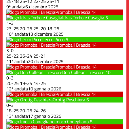
25
-
18
25
-
12
22
-
25
25
-
11
9ª andata
6 dicembre 2025
Promoball Brescia
14
Idras Torbole Casaglia
5
1
-
3
23
-
25
20
-
25
25
-
20
18
-
25
10ª andata
13 dicembre 2025
Lecco Picco
5
Promoball Brescia
14
3
-
0
25
-
22
26
-
24
25
-
21
11ª andata
20 dicembre 2025
Promoball Brescia
14
Don Colleoni Trescore
10
0
-
3
20
-
25
19
-
25
14
-
25
12ª andata
10 gennaio 2026
Promoball Brescia
14
Orotig Peschiera
6
0
-
3
18
-
25
20
-
25
24
-
26
13ª andata
17 gennaio 2026
Imoco Conegliano
8
Promoball Brescia
14