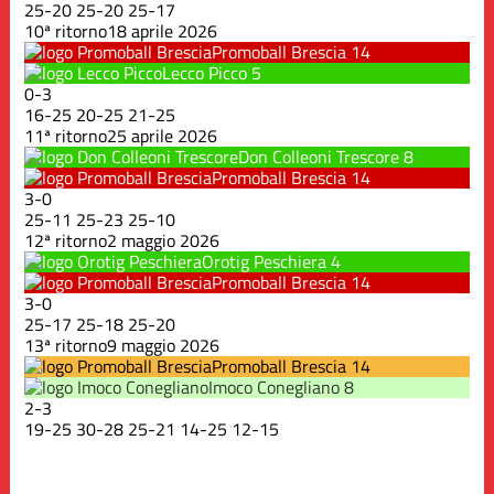
25
-
20
25
-
20
25
-
17
10ª ritorno
18 aprile 2026
Promoball Brescia
14
Lecco Picco
5
0
-
3
16
-
25
20
-
25
21
-
25
11ª ritorno
25 aprile 2026
Don Colleoni Trescore
8
Promoball Brescia
14
3
-
0
25
-
11
25
-
23
25
-
10
12ª ritorno
2 maggio 2026
Orotig Peschiera
4
Promoball Brescia
14
3
-
0
25
-
17
25
-
18
25
-
20
13ª ritorno
9 maggio 2026
Promoball Brescia
14
Imoco Conegliano
8
2
-
3
19
-
25
30
-
28
25
-
21
14
-
25
12
-
15