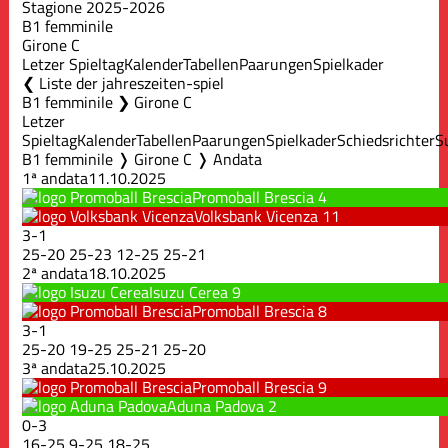
Stagione 2025-2026
B1 femminile
Girone C
Letzer Spieltag
Kalender
Tabellen
Paarungen
Spielkader
Liste der jahreszeiten-spiel
B1 femminile ❯ Girone C
Letzer
Spieltag
Kalender
Tabellen
Paarungen
Spielkader
Schiedsrichter
S
B1 femminile ❭ Girone C ❭ Andata
1ª andata
11.10.2025
Promoball Brescia
4
Volksbank Vicenza
11
3
-
1
25
-
20
25
-
23
12
-
25
25
-
21
2ª andata
18.10.2025
Isuzu Cerea
9
Promoball Brescia
8
3
-
1
25
-
20
19
-
25
25
-
21
25
-
20
3ª andata
25.10.2025
Promoball Brescia
9
Aduna Padova
2
0
-
3
16
-
25
9
-
25
18
-
25