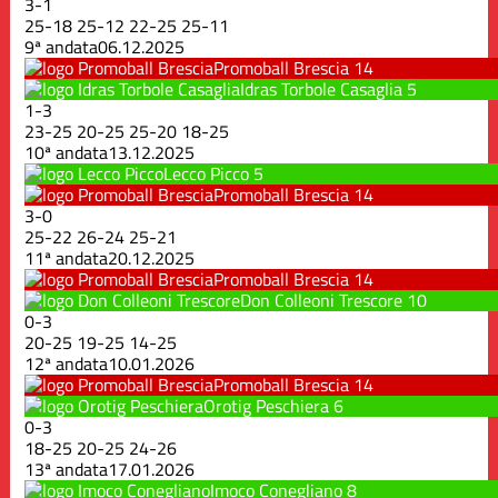
3
-
1
25
-
18
25
-
12
22
-
25
25
-
11
9ª andata
06.12.2025
Promoball Brescia
14
Idras Torbole Casaglia
5
1
-
3
23
-
25
20
-
25
25
-
20
18
-
25
10ª andata
13.12.2025
Lecco Picco
5
Promoball Brescia
14
3
-
0
25
-
22
26
-
24
25
-
21
11ª andata
20.12.2025
Promoball Brescia
14
Don Colleoni Trescore
10
0
-
3
20
-
25
19
-
25
14
-
25
12ª andata
10.01.2026
Promoball Brescia
14
Orotig Peschiera
6
0
-
3
18
-
25
20
-
25
24
-
26
13ª andata
17.01.2026
Imoco Conegliano
8