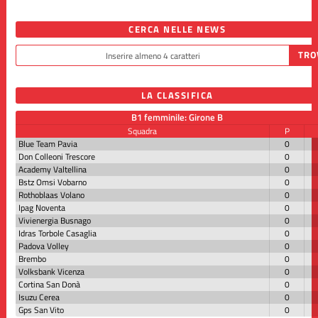
CERCA NELLE NEWS
LA CLASSIFICA
B1 femminile: Girone B
Squadra
P
Blue Team Pavia
0
Don Colleoni Trescore
0
Academy Valtellina
0
Bstz Omsi Vobarno
0
Rothoblaas Volano
0
Ipag Noventa
0
Vivienergia Busnago
0
Idras Torbole Casaglia
0
Padova Volley
0
Brembo
0
Volksbank Vicenza
0
Cortina San Donà
0
Isuzu Cerea
0
Gps San Vito
0