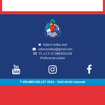
Volano Volley asd
volanovolley@gmail.com
P.I. e C.F. 01388300228
Preferenze cookie
© VOLANO VOLLEY 2024 - Tutti diritti riservati