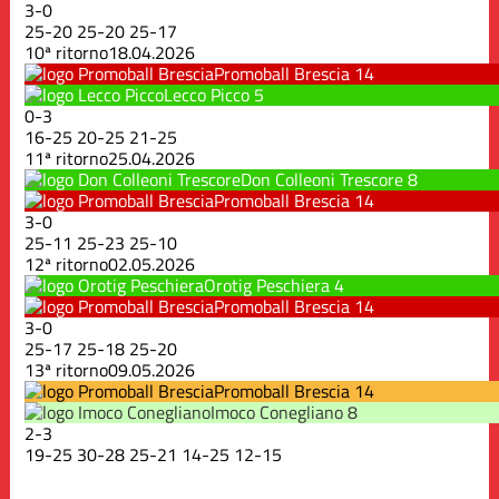
3
-
0
25
-
20
25
-
20
25
-
17
10ª ritorno
18.04.2026
Promoball Brescia
14
Lecco Picco
5
0
-
3
16
-
25
20
-
25
21
-
25
11ª ritorno
25.04.2026
Don Colleoni Trescore
8
Promoball Brescia
14
3
-
0
25
-
11
25
-
23
25
-
10
12ª ritorno
02.05.2026
Orotig Peschiera
4
Promoball Brescia
14
3
-
0
25
-
17
25
-
18
25
-
20
13ª ritorno
09.05.2026
Promoball Brescia
14
Imoco Conegliano
8
2
-
3
19
-
25
30
-
28
25
-
21
14
-
25
12
-
15