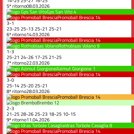
14
-
25
25
-
27
16
-
25
5ª ritorno
08.03.2026
Gps San Vito
4
Promoball Brescia
14
3
-
1
23
-
25
25
-
13
25
-
21
25
-
21
6ª ritorno
14.03.2026
Promoball Brescia
14
Rothoblaas Volano
9
1
-
3
25
-
21
24
-
26
17
-
25
21
-
25
7ª ritorno
22.03.2026
Azimut Giorgione
1
Promoball Brescia
14
3
-
0
25
-
14
25
-
20
25
-
21
8ª ritorno
28.03.2026
Promoball Brescia
14
Brembo
12
2
-
3
21
-
25
28
-
26
25
-
23
18
-
25
10
-
15
9ª ritorno
11.04.2026
Idras Torbole Casaglia
8
Promoball Brescia
14