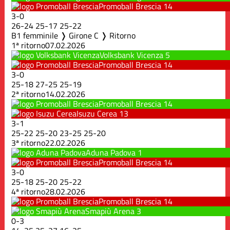
Promoball Brescia
14
3
-
0
26
-
24
25
-
17
25
-
22
B1 femminile ❭ Girone C ❭ Ritorno
1ª ritorno
07.02.2026
Volksbank Vicenza
5
Promoball Brescia
14
3
-
0
25
-
18
27
-
25
25
-
19
2ª ritorno
14.02.2026
Promoball Brescia
14
Isuzu Cerea
13
3
-
1
25
-
22
25
-
20
23
-
25
25
-
20
3ª ritorno
22.02.2026
Aduna Padova
1
Promoball Brescia
14
3
-
0
25
-
18
25
-
20
25
-
22
4ª ritorno
28.02.2026
Promoball Brescia
14
Smapiù Arena
3
0
-
3