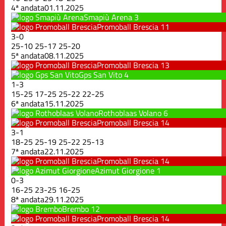
4ª andata
01.11.2025
Smapiù Arena
3
Promoball Brescia
11
3
-
0
25
-
10
25
-
17
25
-
20
5ª andata
08.11.2025
Promoball Brescia
13
Gps San Vito
4
1
-
3
15
-
25
17
-
25
25
-
22
22
-
25
6ª andata
15.11.2025
Rothoblaas Volano
6
Promoball Brescia
14
3
-
1
18
-
25
25
-
19
25
-
22
25
-
13
7ª andata
22.11.2025
Promoball Brescia
14
Azimut Giorgione
1
0
-
3
16
-
25
23
-
25
16
-
25
8ª andata
29.11.2025
Brembo
12
Promoball Brescia
14