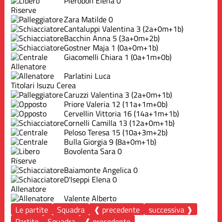
Pierobon Elena
0
Riserve
Zara Matilde
0
Cantaluppi Valentina
3
(2a+0m+1b)
Bacchin Anna
5
(3a+0m+2b)
Gostner Maja
1
(0a+0m+1b)
Giacomelli Chiara
1
(0a+1m+0b)
Allenatore
Parlatini Luca
Titolari Isuzu Cerea
Caruzzi Valentina
3
(2a+0m+1b)
Priore Valeria
12
(11a+1m+0b)
Cervellin Vittoria
16
(14a+1m+1b)
Cornelli Camilla
13
(12a+0m+1b)
Peloso Teresa
15
(10a+3m+2b)
Bulla Giorgia
9
(8a+0m+1b)
Bovolenta Sara
0
Riserve
Baiamonte Angelica
0
D'Iseppi Elena
0
Allenatore
Valente Alberto
Le partite
Squadra
❰ precedente
successiva ❱
Partite
Squadra
❰ precedente