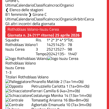
Girone C
Ultima
Calendario
Classifica
Incroci
Organici
Elenco delle stagioni
B1 femminile ❯ Girone C
Ultima
Calendario
Classifica
Incroci
Organici
Arbitri
Cerca
Gli altri incontri della giornata
Giornata n. 24 (11ª ritorno)
25 aprile 2026
Squadre
Ris.
1º
2º
3º
4º
5º
Tot.
Rothoblaas Volano
1
14
25
14
25
-
78
Isuzu Cerea
3
25
21
25
27
-
98
Tempo
20
24
21
35
-
1h40'
Rothoblaas Volano
Isuzu Cerea
1-3
Titolari Rothoblaas Volano
Pinarello Matilde
2
(1a+1m+0b)
Petruzziello Carlotta
1
(1a+0m+0b)
Ferrari Camilla
6
(4a+2m+0b)
Costalunga Monika
14
(13a+1m+0b)
Tomasetig Arianna
16
(8a+8m+0b)
Agbortabi Emanuela
10
(7a+3m+0b)