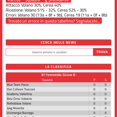
Attacco: Volano 30%, Cerea 40%
Ricezione: Volano 51% - 32%, Cerea 52% - 30%
Errori: Volano 30 (13a + 8f + 9b), Cerea 19 (11a + 0f + 8b)
Trovato un errore in questo tabellino? Segnalacelo...
CERCA NELLE NEWS
LA CLASSIFICA
B1 femminile: Girone B
Squadra
P
G
Blue Team Pavia
0
0
Don Colleoni Trescore
0
0
Academy Valtellina
0
0
Bstz Omsi Vobarno
0
0
Rothoblaas Volano
0
0
Ipag Noventa
0
0
Vivienergia Busnago
0
0