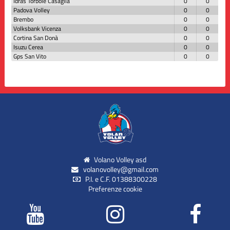
Idras Torbole Casaglia
0
0
Padova Volley
0
0
Brembo
0
0
Volksbank Vicenza
0
0
Cortina San Donà
0
0
Isuzu Cerea
0
0
Gps San Vito
0
0
Volano Volley asd
volanovolley@gmail.com
P.I. e C.F. 01388300228
Preferenze cookie