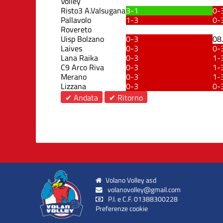
Volley
Risto3 A.Valsugana
3-1
0-
Pallavolo
1-3
0-
Rovereto
Uisp Bolzano
0-3
08
Laives
0-3
0-
Lana Raika
0-3
1-
C9 Arco Riva
0-3
1-
Merano
0-3
1-
Lizzana
0-3
0-
✔ Andata
✔ Ritorno
Volano Volley asd
volanovolley@gmail.com
P.I. e C.F. 01388300228
Preferenze cookie