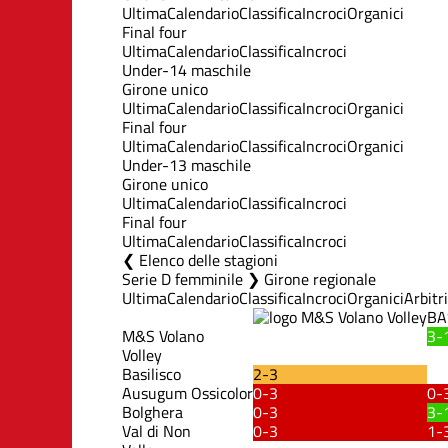
Ultima
Calendario
Classifica
Incroci
Organici
Final four
Ultima
Calendario
Classifica
Incroci
Under-14 maschile
Girone unico
Ultima
Calendario
Classifica
Incroci
Organici
Final four
Ultima
Calendario
Classifica
Incroci
Organici
Under-13 maschile
Girone unico
Ultima
Calendario
Classifica
Incroci
Final four
Ultima
Calendario
Classifica
Incroci
Elenco delle stagioni
Serie D femminile ❯ Girone regionale
Ultima
Calendario
Classifica
Incroci
Organici
Arbitri
BA
M&S Volano
3-
Volley
Basilisco
2-3
Ausugum Ossicolor
0-3
0-
Bolghera
0-3
3-
Val di Non
0-3
1-