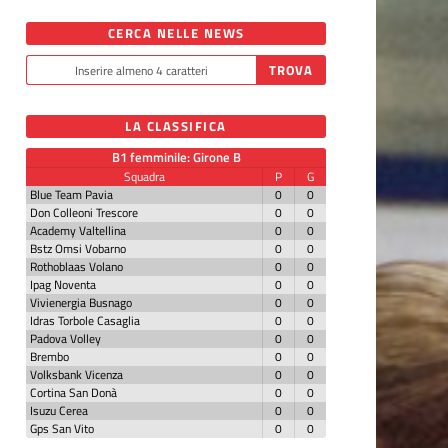
CERCA NELLE NEWS
LA CLASSIFICA
B1 femminile: Girone B
Squadra
P
G
Blue Team Pavia
0
0
Don Colleoni Trescore
0
0
Academy Valtellina
0
0
Bstz Omsi Vobarno
0
0
Rothoblaas Volano
0
0
Ipag Noventa
0
0
Vivienergia Busnago
0
0
Idras Torbole Casaglia
0
0
Padova Volley
0
0
Brembo
0
0
Volksbank Vicenza
0
0
Cortina San Donà
0
0
Isuzu Cerea
0
0
Gps San Vito
0
0