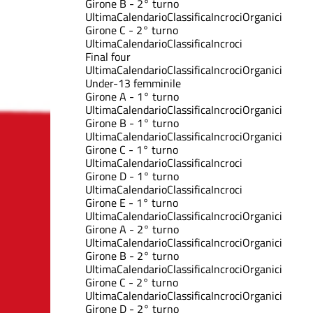
Girone B - 2° turno
Ultima
Calendario
Classifica
Incroci
Organici
Girone C - 2° turno
Ultima
Calendario
Classifica
Incroci
Final four
Ultima
Calendario
Classifica
Incroci
Organici
Under-13 femminile
Girone A - 1° turno
Ultima
Calendario
Classifica
Incroci
Organici
Girone B - 1° turno
Ultima
Calendario
Classifica
Incroci
Organici
Girone C - 1° turno
Ultima
Calendario
Classifica
Incroci
Girone D - 1° turno
Ultima
Calendario
Classifica
Incroci
Girone E - 1° turno
Ultima
Calendario
Classifica
Incroci
Organici
Girone A - 2° turno
Ultima
Calendario
Classifica
Incroci
Organici
Girone B - 2° turno
Ultima
Calendario
Classifica
Incroci
Organici
Girone C - 2° turno
Ultima
Calendario
Classifica
Incroci
Organici
Girone D - 2° turno