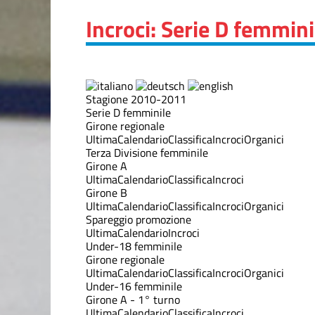
Incroci: Serie D femmin
Stagione 2010-2011
Serie D femminile
Girone regionale
Ultima
Calendario
Classifica
Incroci
Organici
Terza Divisione femminile
Girone A
Ultima
Calendario
Classifica
Incroci
Girone B
Ultima
Calendario
Classifica
Incroci
Organici
Spareggio promozione
Ultima
Calendario
Incroci
Under-18 femminile
Girone regionale
Ultima
Calendario
Classifica
Incroci
Organici
Under-16 femminile
Girone A - 1° turno
Ultima
Calendario
Classifica
Incroci