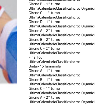
Girone B - 1° turno
Ultima
Calendario
Classifica
Incroci
Organici
Girone C - 1° turno
Ultima
Calendario
Classifica
Incroci
Girone D - 1° turno
Ultima
Calendario
Classifica
Incroci
Organici
Girone A - 2° turno
Ultima
Calendario
Classifica
Incroci
Organici
Girone B - 2° turno
Ultima
Calendario
Classifica
Incroci
Organici
Girone C - 2° turno
Ultima
Calendario
Classifica
Incroci
Final four
Ultima
Calendario
Classifica
Incroci
Under-15 femminile
Girone A - 1° turno
Ultima
Calendario
Classifica
Incroci
Girone B - 1° turno
Ultima
Calendario
Classifica
Incroci
Organici
Girone C - 1° turno
Ultima
Calendario
Classifica
Incroci
Organici
Girone A - 2° turno
Ultima
Calendario
Classifica
Incroci
Organici