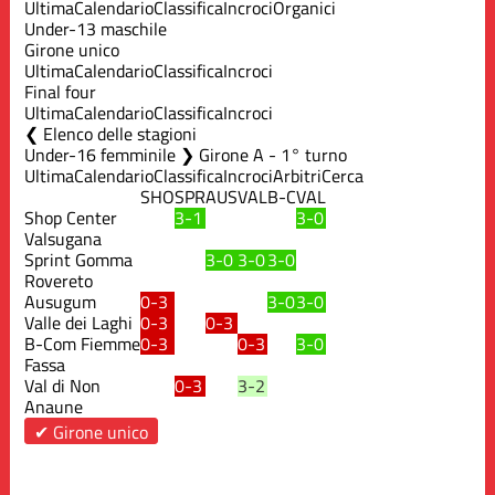
Ultima
Calendario
Classifica
Incroci
Organici
Under-13 maschile
Girone unico
Ultima
Calendario
Classifica
Incroci
Final four
Ultima
Calendario
Classifica
Incroci
Elenco delle stagioni
Under-16 femminile ❯ Girone A - 1° turno
Ultima
Calendario
Classifica
Incroci
Arbitri
Cerca
SHO
SPR
AUS
VAL
B-C
VAL
Shop Center
3-1
3-0
Valsugana
Sprint Gomma
3-0
3-0
3-0
Rovereto
Ausugum
0-3
3-0
3-0
Valle dei Laghi
0-3
0-3
B-Com Fiemme
0-3
0-3
3-0
Fassa
Val di Non
0-3
3-2
Anaune
✔ Girone unico