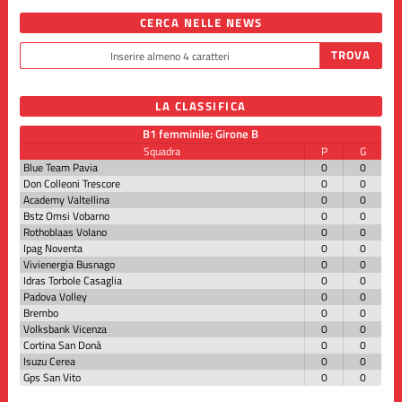
CERCA NELLE NEWS
LA CLASSIFICA
B1 femminile: Girone B
Squadra
P
G
Blue Team Pavia
0
0
Don Colleoni Trescore
0
0
Academy Valtellina
0
0
Bstz Omsi Vobarno
0
0
Rothoblaas Volano
0
0
Ipag Noventa
0
0
Vivienergia Busnago
0
0
Idras Torbole Casaglia
0
0
Padova Volley
0
0
Brembo
0
0
Volksbank Vicenza
0
0
Cortina San Donà
0
0
Isuzu Cerea
0
0
Gps San Vito
0
0