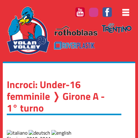
Incroci: Under-16
femminile ❭ Girone A -
1° turno