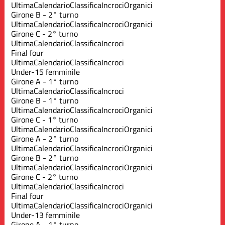
Ultima
Calendario
Classifica
Incroci
Organici
Girone B - 2° turno
Ultima
Calendario
Classifica
Incroci
Organici
Girone C - 2° turno
Ultima
Calendario
Classifica
Incroci
Final four
Ultima
Calendario
Classifica
Incroci
Under-15 femminile
Girone A - 1° turno
Ultima
Calendario
Classifica
Incroci
Girone B - 1° turno
Ultima
Calendario
Classifica
Incroci
Organici
Girone C - 1° turno
Ultima
Calendario
Classifica
Incroci
Organici
Girone A - 2° turno
Ultima
Calendario
Classifica
Incroci
Organici
Girone B - 2° turno
Ultima
Calendario
Classifica
Incroci
Organici
Girone C - 2° turno
Ultima
Calendario
Classifica
Incroci
Final four
Ultima
Calendario
Classifica
Incroci
Organici
Under-13 femminile
Girone A - 1° turno