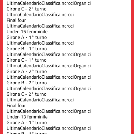
Ultima
Calendario
Classifica
Incroci
Organici
Girone C - 2° turno
Ultima
Calendario
Classifica
Incroci
Final four
Ultima
Calendario
Classifica
Incroci
Under-15 femminile
Girone A - 1° turno
Ultima
Calendario
Classifica
Incroci
Girone B - 1° turno
Ultima
Calendario
Classifica
Incroci
Organici
Girone C - 1° turno
Ultima
Calendario
Classifica
Incroci
Organici
Girone A - 2° turno
Ultima
Calendario
Classifica
Incroci
Organici
Girone B - 2° turno
Ultima
Calendario
Classifica
Incroci
Organici
Girone C - 2° turno
Ultima
Calendario
Classifica
Incroci
Final four
Ultima
Calendario
Classifica
Incroci
Organici
Under-13 femminile
Girone A - 1° turno
Ultima
Calendario
Classifica
Incroci
Organici
Girone B - 1° turno