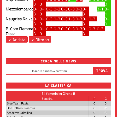
3
3
0
Mezzolombardo
0-
0-
0-3
0-3
0-3
0-3
0-3
0-
3-1
3-
3
3
3
1
Neugries Raika
0-
0-
0-3
0-3
0-3
1-3
0-3
0-
0-3
3-
3
3
3
0
B-Com Fiemme
0-
0-
0-3
0-3
0-3
0-3
0-3
0-
0-3
0-3
Fassa
3
3
3
✔ Andata
✔ Ritorno
CERCA NELLE NEWS
LA CLASSIFICA
B1 femminile: Girone B
Squadra
P
G
Blue Team Pavia
0
0
Don Colleoni Trescore
0
0
Academy Valtellina
0
0