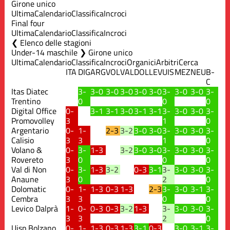
Girone unico
Ultima
Calendario
Classifica
Incroci
Final four
Ultima
Calendario
Classifica
Incroci
Elenco delle stagioni
Under-14 maschile ❯ Girone unico
Ultima
Calendario
Classifica
Incroci
Organici
Arbitri
Cerca
ITA
DIG
ARG
VOL
VAL
DOL
LEV
UIS
MEZ
NEU
B-
C
Itas Diatec
3-
3-0
3-0
3-0
3-0
3-0
3-
3-0
3-0
3-
Trentino
0
0
0
Digital Office
0-
3-1
3-1
3-0
3-1
3-1
3-
3-0
3-0
3-
Promovolley
3
1
0
Argentario
0-
1-
2-3
3-2
3-0
3-0
3-
3-0
3-0
3-
Calisio
3
3
1
0
Volano &
0-
3-
1-3
3-2
3-0
3-0
3-
3-0
3-0
3-
Rovereto
3
0
0
0
Val di Non
0-
3-
1-3
3-2
0-3
3-1
3-
3-0
3-0
3-
Anaune
3
0
2
0
Dolomatic
0-
1-
1-3
0-3
1-3
2-3
3-
3-0
3-1
3-
Cembra
3
3
0
0
Levico Dalprà
1-
0-
0-3
0-3
3-2
1-3
3-
3-0
3-0
3-
3
3
2
0
Uisp Bolzano
0-
1-
1-3
0-3
1-3
3-1
0-3
3-0
3-1
3-