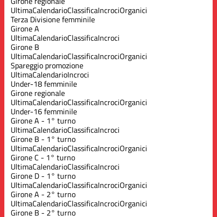
Girone regionale
Ultima
Calendario
Classifica
Incroci
Organici
Terza Divisione femminile
Girone A
Ultima
Calendario
Classifica
Incroci
Girone B
Ultima
Calendario
Classifica
Incroci
Organici
Spareggio promozione
Ultima
Calendario
Incroci
Under-18 femminile
Girone regionale
Ultima
Calendario
Classifica
Incroci
Organici
Under-16 femminile
Girone A - 1° turno
Ultima
Calendario
Classifica
Incroci
Girone B - 1° turno
Ultima
Calendario
Classifica
Incroci
Organici
Girone C - 1° turno
Ultima
Calendario
Classifica
Incroci
Girone D - 1° turno
Ultima
Calendario
Classifica
Incroci
Organici
Girone A - 2° turno
Ultima
Calendario
Classifica
Incroci
Organici
Girone B - 2° turno