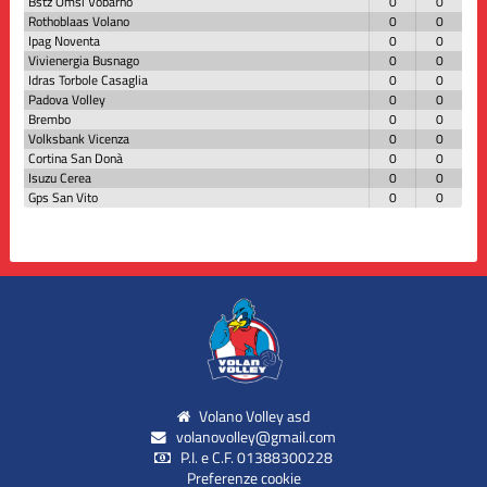
Bstz Omsi Vobarno
0
0
Rothoblaas Volano
0
0
Ipag Noventa
0
0
Vivienergia Busnago
0
0
Idras Torbole Casaglia
0
0
Padova Volley
0
0
Brembo
0
0
Volksbank Vicenza
0
0
Cortina San Donà
0
0
Isuzu Cerea
0
0
Gps San Vito
0
0
Volano Volley asd
volanovolley@gmail.com
P.I. e C.F. 01388300228
Preferenze cookie