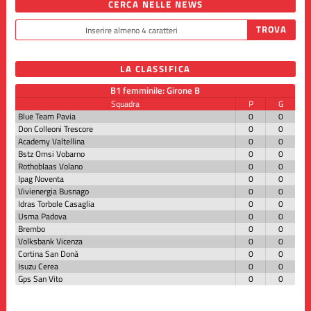
CERCA NELLE NEWS
LA CLASSIFICA
B1 femminile: Girone B
Squadra
P
G
Blue Team Pavia
0
0
Don Colleoni Trescore
0
0
Academy Valtellina
0
0
Bstz Omsi Vobarno
0
0
Rothoblaas Volano
0
0
Ipag Noventa
0
0
Vivienergia Busnago
0
0
Idras Torbole Casaglia
0
0
Usma Padova
0
0
Brembo
0
0
Volksbank Vicenza
0
0
Cortina San Donà
0
0
Isuzu Cerea
0
0
Gps San Vito
0
0