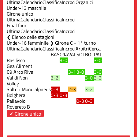
Ultima
Calendario
Classifica
Incroci
Organici
Under-13 maschile
Girone unico
Ultima
Calendario
Classifica
Incroci
Final four
Ultima
Calendario
Classifica
Incroci
Elenco delle stagioni
Under-16 femminile ❯ Girone C - 1° turno
Ultima
Calendario
Classifica
Incroci
Arbitri
Cerca
BAS
C9A
VAL
SOL
BOL
PAL
Basilisco
3-0
3-0
Gea Alimenti
C9 Arco Riva
3-1
3-0
3-0
Val di Non
3-2
3-0
3-2
Volley
Solteri Mondialpneus
0-3
2-3
3-2
Bolghera
0-3
0-3
Pallavolo
0-3
0-3
Rovereto B
✔ Girone unico