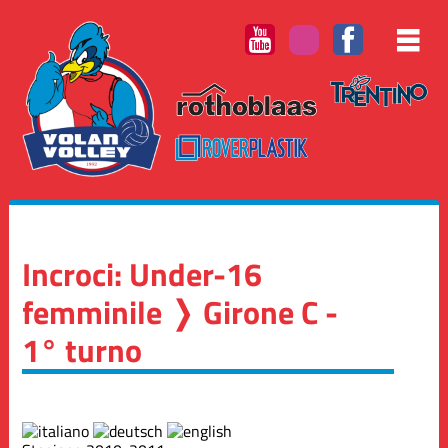
Incroci: Under-16
femminile ❭ Girone C -
1° turno