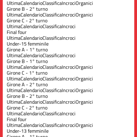
Ultima
Calendario
Classifica
Incroci
Organici
Girone B - 2° turno
Ultima
Calendario
Classifica
Incroci
Organici
Girone C - 2° turno
Ultima
Calendario
Classifica
Incroci
Final four
Ultima
Calendario
Classifica
Incroci
Under-15 femminile
Girone A - 1° turno
Ultima
Calendario
Classifica
Incroci
Girone B - 1° turno
Ultima
Calendario
Classifica
Incroci
Organici
Girone C - 1° turno
Ultima
Calendario
Classifica
Incroci
Organici
Girone A - 2° turno
Ultima
Calendario
Classifica
Incroci
Organici
Girone B - 2° turno
Ultima
Calendario
Classifica
Incroci
Organici
Girone C - 2° turno
Ultima
Calendario
Classifica
Incroci
Final four
Ultima
Calendario
Classifica
Incroci
Organici
Under-13 femminile
Girone A - 1° turno