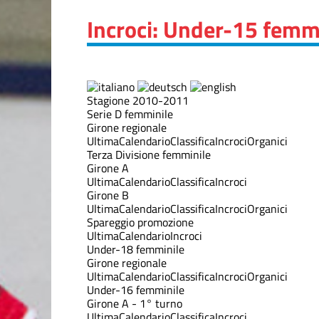
Incroci: Under-15 femmi
Stagione 2010-2011
Serie D femminile
Girone regionale
Ultima
Calendario
Classifica
Incroci
Organici
Terza Divisione femminile
Girone A
Ultima
Calendario
Classifica
Incroci
Girone B
Ultima
Calendario
Classifica
Incroci
Organici
Spareggio promozione
Ultima
Calendario
Incroci
Under-18 femminile
Girone regionale
Ultima
Calendario
Classifica
Incroci
Organici
Under-16 femminile
Girone A - 1° turno
Ultima
Calendario
Classifica
Incroci