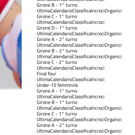
Girone B - 1° turno
Ultima
Calendario
Classifica
Incroci
Organici
Girone C - 1° turno
Ultima
Calendario
Classifica
Incroci
Girone D - 1° turno
Ultima
Calendario
Classifica
Incroci
Organici
Girone A - 2° turno
Ultima
Calendario
Classifica
Incroci
Organici
Girone B - 2° turno
Ultima
Calendario
Classifica
Incroci
Organici
Girone C - 2° turno
Ultima
Calendario
Classifica
Incroci
Final four
Ultima
Calendario
Classifica
Incroci
Under-15 femminile
Girone A - 1° turno
Ultima
Calendario
Classifica
Incroci
Girone B - 1° turno
Ultima
Calendario
Classifica
Incroci
Organici
Girone C - 1° turno
Ultima
Calendario
Classifica
Incroci
Organici
Girone A - 2° turno
Ultima
Calendario
Classifica
Incroci
Organici