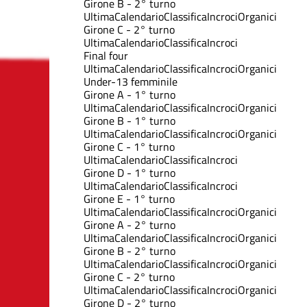
Girone B - 2° turno
Ultima
Calendario
Classifica
Incroci
Organici
Girone C - 2° turno
Ultima
Calendario
Classifica
Incroci
Final four
Ultima
Calendario
Classifica
Incroci
Organici
Under-13 femminile
Girone A - 1° turno
Ultima
Calendario
Classifica
Incroci
Organici
Girone B - 1° turno
Ultima
Calendario
Classifica
Incroci
Organici
Girone C - 1° turno
Ultima
Calendario
Classifica
Incroci
Girone D - 1° turno
Ultima
Calendario
Classifica
Incroci
Girone E - 1° turno
Ultima
Calendario
Classifica
Incroci
Organici
Girone A - 2° turno
Ultima
Calendario
Classifica
Incroci
Organici
Girone B - 2° turno
Ultima
Calendario
Classifica
Incroci
Organici
Girone C - 2° turno
Ultima
Calendario
Classifica
Incroci
Organici
Girone D - 2° turno