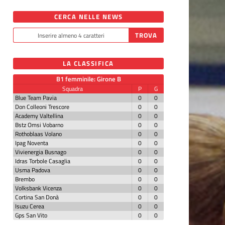
CERCA NELLE NEWS
LA CLASSIFICA
B1 femminile: Girone B
Squadra
P
G
Blue Team Pavia
0
0
Don Colleoni Trescore
0
0
Academy Valtellina
0
0
Bstz Omsi Vobarno
0
0
Rothoblaas Volano
0
0
Ipag Noventa
0
0
Vivienergia Busnago
0
0
Idras Torbole Casaglia
0
0
Usma Padova
0
0
Brembo
0
0
Volksbank Vicenza
0
0
Cortina San Donà
0
0
Isuzu Cerea
0
0
Gps San Vito
0
0