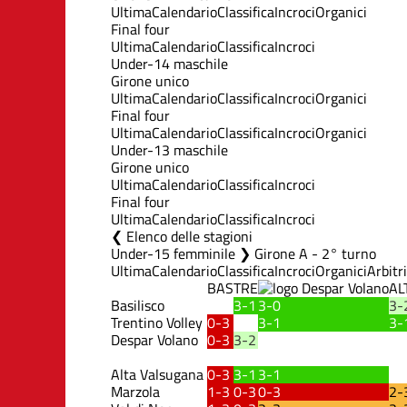
Ultima
Calendario
Classifica
Incroci
Organici
Final four
Ultima
Calendario
Classifica
Incroci
Under-14 maschile
Girone unico
Ultima
Calendario
Classifica
Incroci
Organici
Final four
Ultima
Calendario
Classifica
Incroci
Organici
Under-13 maschile
Girone unico
Ultima
Calendario
Classifica
Incroci
Final four
Ultima
Calendario
Classifica
Incroci
Elenco delle stagioni
Under-15 femminile ❯ Girone A - 2° turno
Ultima
Calendario
Classifica
Incroci
Organici
Arbitri
BAS
TRE
AL
Basilisco
3-1
3-0
3-
Trentino Volley
0-3
3-1
3-
Despar Volano
0-3
3-2
Alta Valsugana
0-3
3-1
3-1
Marzola
1-3
0-3
0-3
2-