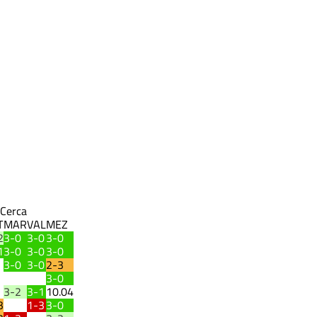
Cerca
T
MAR
VAL
MEZ
2
3-0
3-0
3-0
1
3-0
3-0
3-0
3-0
3-0
2-3
3-0
3-2
3-1
10.04
3
1-3
3-0