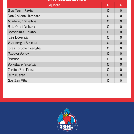
Squadra
P
G
Blue Team Pavia
0
0
Don Colleoni Trescore
0
0
Academy Valtellina
0
0
Bstz Omsi Vobarno
0
0
Rothoblaas Volano
0
0
Ipag Noventa
0
0
Vivienergia Busnago
0
0
Idras Torbole Casaglia
0
0
Padova Volley
0
0
Brembo
0
0
Volksbank Vicenza
0
0
Cortina San Donà
0
0
Isuzu Cerea
0
0
Gps San Vito
0
0