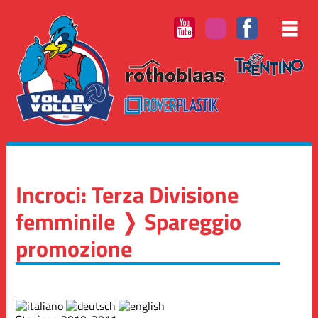
Incroci: Terza Divisione
femminile ❭ Spareggio
promozione