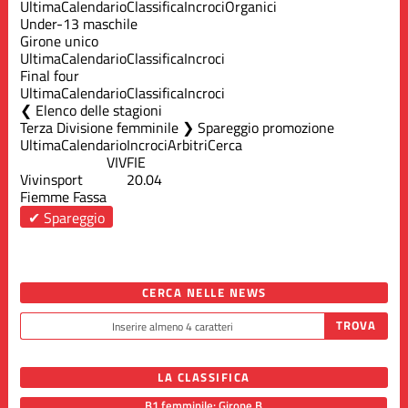
Ultima
Calendario
Classifica
Incroci
Organici
Under-13 maschile
Girone unico
Ultima
Calendario
Classifica
Incroci
Final four
Ultima
Calendario
Classifica
Incroci
Elenco delle stagioni
Terza Divisione femminile ❯ Spareggio promozione
Ultima
Calendario
Incroci
Arbitri
Cerca
VIV
FIE
Vivinsport
20.04
Fiemme Fassa
✔ Spareggio
CERCA NELLE NEWS
LA CLASSIFICA
B1 femminile: Girone B