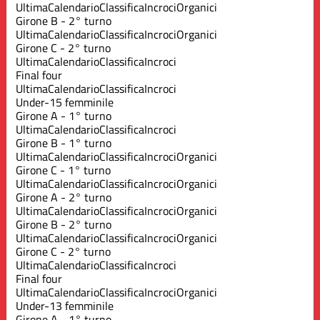
Ultima
Calendario
Classifica
Incroci
Organici
Girone B - 2° turno
Ultima
Calendario
Classifica
Incroci
Organici
Girone C - 2° turno
Ultima
Calendario
Classifica
Incroci
Final four
Ultima
Calendario
Classifica
Incroci
Under-15 femminile
Girone A - 1° turno
Ultima
Calendario
Classifica
Incroci
Girone B - 1° turno
Ultima
Calendario
Classifica
Incroci
Organici
Girone C - 1° turno
Ultima
Calendario
Classifica
Incroci
Organici
Girone A - 2° turno
Ultima
Calendario
Classifica
Incroci
Organici
Girone B - 2° turno
Ultima
Calendario
Classifica
Incroci
Organici
Girone C - 2° turno
Ultima
Calendario
Classifica
Incroci
Final four
Ultima
Calendario
Classifica
Incroci
Organici
Under-13 femminile
Girone A - 1° turno