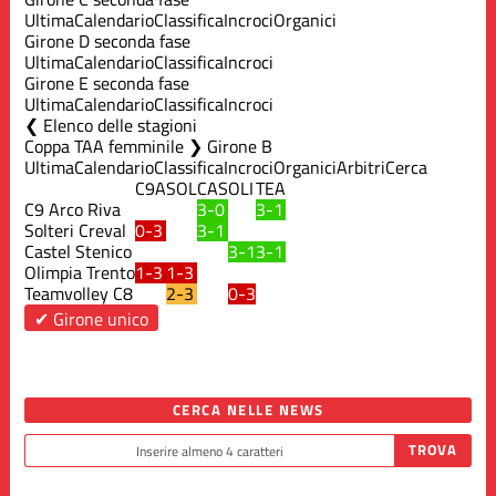
Ultima
Calendario
Classifica
Incroci
Organici
Girone D seconda fase
Ultima
Calendario
Classifica
Incroci
Girone E seconda fase
Ultima
Calendario
Classifica
Incroci
Elenco delle stagioni
Coppa TAA femminile ❯ Girone B
Ultima
Calendario
Classifica
Incroci
Organici
Arbitri
Cerca
C9A
SOL
CAS
OLI
TEA
C9 Arco Riva
3-0
3-1
Solteri Creval
0-3
3-1
Castel Stenico
3-1
3-1
Olimpia Trento
1-3
1-3
Teamvolley C8
2-3
0-3
✔ Girone unico
CERCA NELLE NEWS