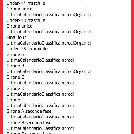
Under-14 maschile
Girone unico
Ultima
Calendario
Classifica
Incroci
Organici
Under-13 maschile
Girone unico
Ultima
Calendario
Classifica
Incroci
Organici
Final four
Ultima
Calendario
Classifica
Incroci
Organici
Under-13 femminile
Girone A
Ultima
Calendario
Classifica
Incroci
Girone B
Ultima
Calendario
Classifica
Incroci
Organici
Girone C
Ultima
Calendario
Classifica
Incroci
Girone D
Ultima
Calendario
Classifica
Incroci
Girone E
Ultima
Calendario
Classifica
Incroci
Girone A seconda fase
Ultima
Calendario
Classifica
Incroci
Girone B seconda fase
Ultima
Calendario
Classifica
Incroci
Girone C seconda fase