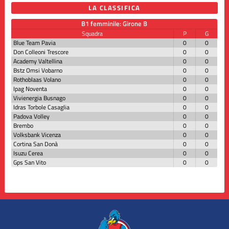
LA CLASSIFICA
B1 femminile: Girone B
Squadra
P
G
Blue Team Pavia
0
0
Don Colleoni Trescore
0
0
Academy Valtellina
0
0
Bstz Omsi Vobarno
0
0
Rothoblaas Volano
0
0
Ipag Noventa
0
0
Vivienergia Busnago
0
0
Idras Torbole Casaglia
0
0
Padova Volley
0
0
Brembo
0
0
Volksbank Vicenza
0
0
Cortina San Donà
0
0
Isuzu Cerea
0
0
Gps San Vito
0
0