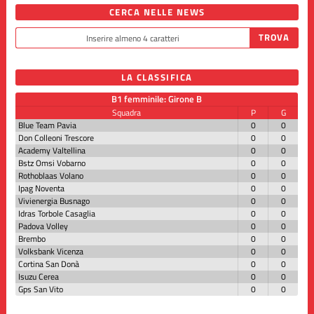
CERCA NELLE NEWS
LA CLASSIFICA
B1 femminile: Girone B
Squadra
P
G
Blue Team Pavia
0
0
Don Colleoni Trescore
0
0
Academy Valtellina
0
0
Bstz Omsi Vobarno
0
0
Rothoblaas Volano
0
0
Ipag Noventa
0
0
Vivienergia Busnago
0
0
Idras Torbole Casaglia
0
0
Padova Volley
0
0
Brembo
0
0
Volksbank Vicenza
0
0
Cortina San Donà
0
0
Isuzu Cerea
0
0
Gps San Vito
0
0