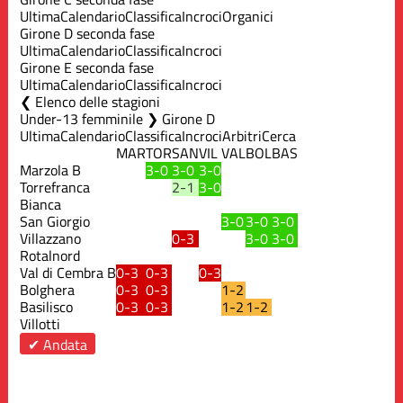
Ultima
Calendario
Classifica
Incroci
Organici
Girone D seconda fase
Ultima
Calendario
Classifica
Incroci
Girone E seconda fase
Ultima
Calendario
Classifica
Incroci
Elenco delle stagioni
Under-13 femminile ❯ Girone D
Ultima
Calendario
Classifica
Incroci
Arbitri
Cerca
MAR
TOR
SAN
VIL
VAL
BOL
BAS
Marzola B
3-0
3-0
3-0
Torrefranca
2-1
3-0
Bianca
San Giorgio
3-0
3-0
3-0
Villazzano
0-3
3-0
3-0
Rotalnord
Val di Cembra B
0-3
0-3
0-3
Bolghera
0-3
0-3
1-2
Basilisco
0-3
0-3
1-2
1-2
Villotti
✔ Andata