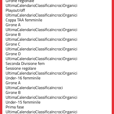
Girone regionale
Ultima
Calendario
Classifica
Incroci
Organici
Playout/off
Ultima
Calendario
Classifica
Incroci
Organici
Coppa TAA femminile
Girone A
Ultima
Calendario
Classifica
Incroci
Organici
Girone B
Ultima
Calendario
Classifica
Incroci
Organici
Girone C
Ultima
Calendario
Classifica
Incroci
Organici
Girone D
Ultima
Calendario
Classifica
Incroci
Organici
Seconda Divisione fem
Sessione regolare
Ultima
Calendario
Classifica
Incroci
Organici
Under-16 femminile
Girone A
Ultima
Calendario
Classifica
Incroci
Girone B
Ultima
Calendario
Classifica
Incroci
Organici
Under-15 femminile
Prima fase
Ultima
Calendario
Classifica
Incroci
Organici