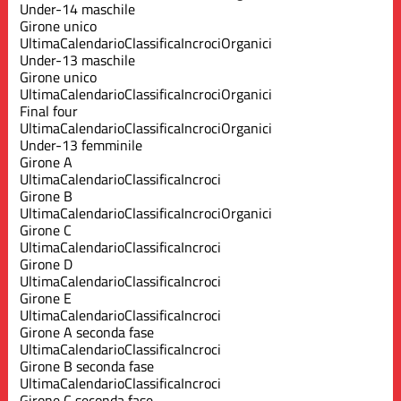
Under-14 maschile
Girone unico
Ultima
Calendario
Classifica
Incroci
Organici
Under-13 maschile
Girone unico
Ultima
Calendario
Classifica
Incroci
Organici
Final four
Ultima
Calendario
Classifica
Incroci
Organici
Under-13 femminile
Girone A
Ultima
Calendario
Classifica
Incroci
Girone B
Ultima
Calendario
Classifica
Incroci
Organici
Girone C
Ultima
Calendario
Classifica
Incroci
Girone D
Ultima
Calendario
Classifica
Incroci
Girone E
Ultima
Calendario
Classifica
Incroci
Girone A seconda fase
Ultima
Calendario
Classifica
Incroci
Girone B seconda fase
Ultima
Calendario
Classifica
Incroci
Girone C seconda fase