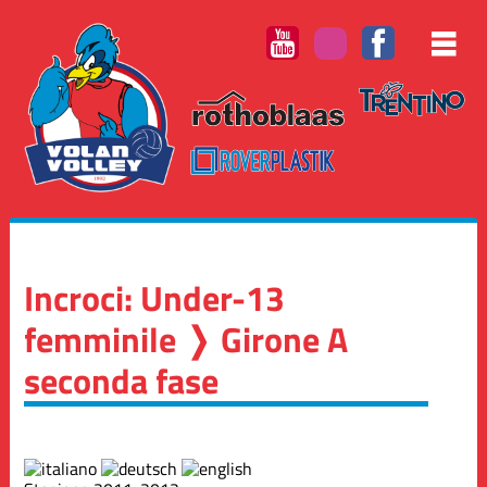
Incroci: Under-13
femminile ❭ Girone A
seconda fase