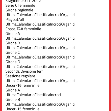
Stagione 2011-2012
Serie C femminile
Girone regionale
Ultima
Calendario
Classifica
Incroci
Organici
Playout/off
Ultima
Calendario
Classifica
Incroci
Organici
Coppa TAA femminile
Girone A
Ultima
Calendario
Classifica
Incroci
Organici
Girone B
Ultima
Calendario
Classifica
Incroci
Organici
Girone C
Ultima
Calendario
Classifica
Incroci
Organici
Girone D
Ultima
Calendario
Classifica
Incroci
Organici
Seconda Divisione fem
Sessione regolare
Ultima
Calendario
Classifica
Incroci
Organici
Under-16 femminile
Girone A
Ultima
Calendario
Classifica
Incroci
Girone B
Ultima
Calendario
Classifica
Incroci
Organici
Under-15 femminile