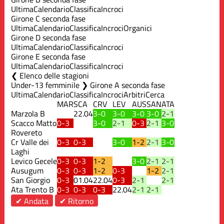
Ultima
Calendario
Classifica
Incroci
Girone C seconda fase
Ultima
Calendario
Classifica
Incroci
Organici
Girone D seconda fase
Ultima
Calendario
Classifica
Incroci
Girone E seconda fase
Ultima
Calendario
Classifica
Incroci
Elenco delle stagioni
Under-13 femminile ❯ Girone A seconda fase
Ultima
Calendario
Classifica
Incroci
Arbitri
Cerca
MAR
SCA
CRV
LEV
AUS
SAN
ATA
Marzola B
22.04
3-0
3-0
3-0
3-0
2-1
Scacco Matto
0-3
3-0
2-1
0-3
2-1
3-0
Rovereto
Cr Valle dei
0-3
0-3
3-0
1-2
2-1
3-0
Laghi
Levico Gecele
0-3
0-3
1-2
3-0
2-1
2-1
Ausugum
0-3
0-3
1-2
0-3
1-2
2-1
San Giorgio
0-3
01.04
22.04
0-3
2-1
2-1
Ata Trento B
0-3
0-3
0-3
22.04
2-1
2-1
✔ Andata
✔ Ritorno