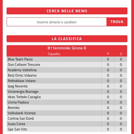
CERCA NELLE NEWS
LA CLASSIFICA
B1 femminile: Girone B
Squadra
P
G
Blue Team Pavia
0
0
Don Colleoni Trescore
0
0
Academy Valtellina
0
0
Bstz Omsi Vobarno
0
0
Rothoblaas Volano
0
0
Ipag Noventa
0
0
Vivienergia Busnago
0
0
Idras Torbole Casaglia
0
0
Usma Padova
0
0
Brembo
0
0
Volksbank Vicenza
0
0
Cortina San Donà
0
0
Isuzu Cerea
0
0
Gps San Vito
0
0