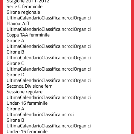
Stagione 2011-2012
Serie C femminile
Girone regionale
Ultima
Calendario
Classifica
Incroci
Organici
Playout/off
Ultima
Calendario
Classifica
Incroci
Organici
Coppa TAA femminile
Girone A
Ultima
Calendario
Classifica
Incroci
Organici
Girone B
Ultima
Calendario
Classifica
Incroci
Organici
Girone C
Ultima
Calendario
Classifica
Incroci
Organici
Girone D
Ultima
Calendario
Classifica
Incroci
Organici
Seconda Divisione fem
Sessione regolare
Ultima
Calendario
Classifica
Incroci
Organici
Under-16 femminile
Girone A
Ultima
Calendario
Classifica
Incroci
Girone B
Ultima
Calendario
Classifica
Incroci
Organici
Under-15 femminile