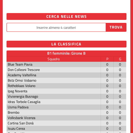
CERCA NELLE NEWS
LA CLASSIFICA
B1 femminile: Girone B
Squadra
P
G
Blue Team Pavia
0
0
Don Colleoni Trescore
0
0
Academy Valtellina
0
0
Bstz Omsi Vobarno
0
0
Rothoblaas Volano
0
0
Ipag Noventa
0
0
Vivienergia Busnago
0
0
Idras Torbole Casaglia
0
0
Usma Padova
0
0
Brembo
0
0
Volksbank Vicenza
0
0
Cortina San Donà
0
0
Isuzu Cerea
0
0