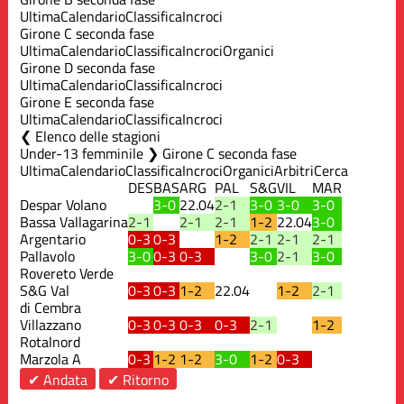
Ultima
Calendario
Classifica
Incroci
Girone C seconda fase
Ultima
Calendario
Classifica
Incroci
Organici
Girone D seconda fase
Ultima
Calendario
Classifica
Incroci
Girone E seconda fase
Ultima
Calendario
Classifica
Incroci
Elenco delle stagioni
Under-13 femminile ❯ Girone C seconda fase
Ultima
Calendario
Classifica
Incroci
Organici
Arbitri
Cerca
DES
BAS
ARG
PAL
S&G
VIL
MAR
Despar Volano
3-0
22.04
2-1
3-0
3-0
3-0
Bassa Vallagarina
2-1
2-1
2-1
1-2
22.04
3-0
Argentario
0-3
0-3
1-2
2-1
2-1
2-1
Pallavolo
3-0
0-3
0-3
3-0
2-1
3-0
Rovereto Verde
S&G Val
0-3
0-3
1-2
22.04
1-2
2-1
di Cembra
Villazzano
0-3
0-3
0-3
0-3
2-1
1-2
Rotalnord
Marzola A
0-3
1-2
1-2
3-0
1-2
0-3
✔ Andata
✔ Ritorno