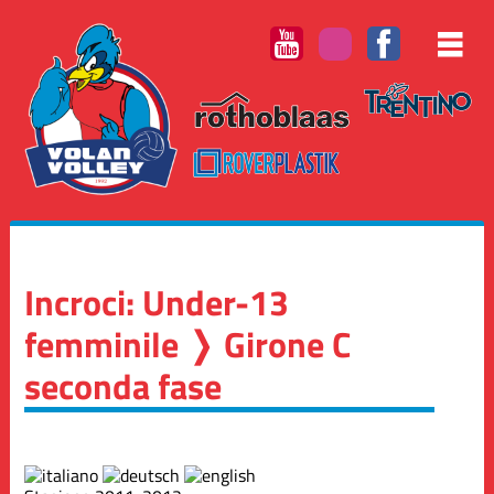
Incroci: Under-13
femminile ❭ Girone C
seconda fase