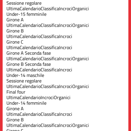
Sessione regolare
Ultima
Calendario
Classifica
Incroci
Organici
Under-15 femminile
Girone A
Ultima
Calendario
Classifica
Incroci
Organici
Girone B
Ultima
Calendario
Classifica
Incroci
Girone C
Ultima
Calendario
Classifica
Incroci
Girone A Seconda fase
Ultima
Calendario
Classifica
Incroci
Organici
Girone B Seconda fase
Ultima
Calendario
Classifica
Incroci
Under-14 maschile
Sessione regolare
Ultima
Calendario
Classifica
Incroci
Organici
Final four
Ultima
Calendario
Incroci
Organici
Under-14 femminile
Girone A
Ultima
Calendario
Classifica
Incroci
Girone B
Ultima
Calendario
Classifica
Incroci
Organici
Girone C