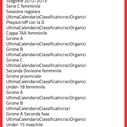
Stagione 2012-2013
Serie C femminile
Sessione regolare
Ultima
Calendario
Classifica
Incroci
Organici
Playout/off con la D
Ultima
Calendario
Classifica
Incroci
Organici
Coppa TAA femminile
Girone A
Ultima
Calendario
Classifica
Incroci
Organici
Girone B
Ultima
Calendario
Classifica
Incroci
Organici
Girone C
Ultima
Calendario
Classifica
Incroci
Organici
Seconda Divisione femminile
Girone provinciale
Ultima
Calendario
Classifica
Incroci
Organici
Under-18 femminile
Girone A
Ultima
Calendario
Classifica
Incroci
Organici
Girone B
Ultima
Calendario
Classifica
Incroci
Girone A Seconda fase
Ultima
Calendario
Classifica
Incroci
Organici
Under-15 maschile