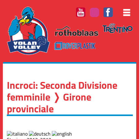
Incroci: Seconda Divisione
femminile ❭ Girone
provinciale