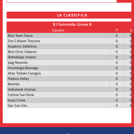
LA CLASSIFICA
B1 femminile: Girone B
Squadra
P
G
Blue Team Pavia
0
0
Don Colleoni Trescore
0
0
Academy Valtellina
0
0
Bstz Omsi Vobarno
0
0
Rothoblaas Volano
0
0
Ipag Noventa
0
0
Vivienergia Busnago
0
0
Idras Torbole Casaglia
0
0
Padova Volley
0
0
Brembo
0
0
Volksbank Vicenza
0
0
Cortina San Donà
0
0
Isuzu Cerea
0
0
Gps San Vito
0
0