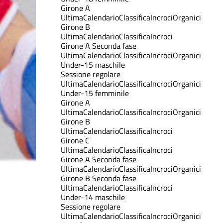
Girone A
Ultima
Calendario
Classifica
Incroci
Organici
Girone B
Ultima
Calendario
Classifica
Incroci
Girone A Seconda fase
Ultima
Calendario
Classifica
Incroci
Organici
Under-15 maschile
Sessione regolare
Ultima
Calendario
Classifica
Incroci
Organici
Under-15 femminile
Girone A
Ultima
Calendario
Classifica
Incroci
Organici
Girone B
Ultima
Calendario
Classifica
Incroci
Girone C
Ultima
Calendario
Classifica
Incroci
Girone A Seconda fase
Ultima
Calendario
Classifica
Incroci
Organici
Girone B Seconda fase
Ultima
Calendario
Classifica
Incroci
Under-14 maschile
Sessione regolare
Ultima
Calendario
Classifica
Incroci
Organici