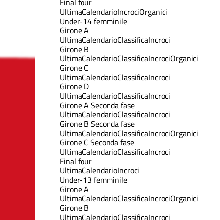
Final four
Ultima
Calendario
Incroci
Organici
Under-14 femminile
Girone A
Ultima
Calendario
Classifica
Incroci
Girone B
Ultima
Calendario
Classifica
Incroci
Organici
Girone C
Ultima
Calendario
Classifica
Incroci
Girone D
Ultima
Calendario
Classifica
Incroci
Girone A Seconda fase
Ultima
Calendario
Classifica
Incroci
Girone B Seconda fase
Ultima
Calendario
Classifica
Incroci
Organici
Girone C Seconda fase
Ultima
Calendario
Classifica
Incroci
Final four
Ultima
Calendario
Incroci
Under-13 femminile
Girone A
Ultima
Calendario
Classifica
Incroci
Organici
Girone B
Ultima
Calendario
Classifica
Incroci