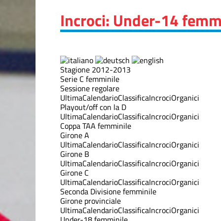
Incroci: Under-14 femm
Stagione 2012-2013
Serie C femminile
Sessione regolare
Ultima
Calendario
Classifica
Incroci
Organici
Playout/off con la D
Ultima
Calendario
Classifica
Incroci
Organici
Coppa TAA femminile
Girone A
Ultima
Calendario
Classifica
Incroci
Organici
Girone B
Ultima
Calendario
Classifica
Incroci
Organici
Girone C
Ultima
Calendario
Classifica
Incroci
Organici
Seconda Divisione femminile
Girone provinciale
Ultima
Calendario
Classifica
Incroci
Organici
Under-18 femminile