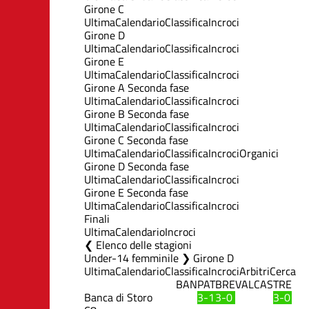
Girone C
Ultima
Calendario
Classifica
Incroci
Girone D
Ultima
Calendario
Classifica
Incroci
Girone E
Ultima
Calendario
Classifica
Incroci
Girone A Seconda fase
Ultima
Calendario
Classifica
Incroci
Girone B Seconda fase
Ultima
Calendario
Classifica
Incroci
Girone C Seconda fase
Ultima
Calendario
Classifica
Incroci
Organici
Girone D Seconda fase
Ultima
Calendario
Classifica
Incroci
Girone E Seconda fase
Ultima
Calendario
Classifica
Incroci
Finali
Ultima
Calendario
Incroci
Elenco delle stagioni
Under-14 femminile ❯ Girone D
Ultima
Calendario
Classifica
Incroci
Arbitri
Cerca
BAN
PAT
BRE
VAL
CAS
TRE
Banca di Storo
3-1
3-0
3-0