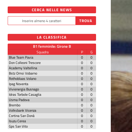
CERCA NELLE NEWS
LA CLASSIFICA
B1 femminile: Girone B
Squadra
P
G
Blue Team Pavia
0
0
Don Colleoni Trescore
0
0
Academy Valtellina
0
0
Bstz Omsi Vobarno
0
0
Rothoblaas Volano
0
0
Ipag Noventa
0
0
Vivienergia Busnago
0
0
Idras Torbole Casaglia
0
0
Usma Padova
0
0
Brembo
0
0
Volksbank Vicenza
0
0
Cortina San Donà
0
0
Isuzu Cerea
0
0
Gps San Vito
0
0