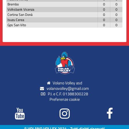
Brembo
0
0
Volksbank Vicenza
0
0
Cortina San Donà
0
0
Isuzu Cerea
0
0
Gps San Vito
0
0
Volano Volley asd
volanovolley@gmail.com
P.I. e C.F. 01388300228
Preferenze cookie
© VOLANO VOLLEY 2024 - Tutti diritti riservati