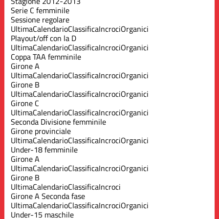
Stagione 2012-2013
Serie C femminile
Sessione regolare
Ultima
Calendario
Classifica
Incroci
Organici
Playout/off con la D
Ultima
Calendario
Classifica
Incroci
Organici
Coppa TAA femminile
Girone A
Ultima
Calendario
Classifica
Incroci
Organici
Girone B
Ultima
Calendario
Classifica
Incroci
Organici
Girone C
Ultima
Calendario
Classifica
Incroci
Organici
Seconda Divisione femminile
Girone provinciale
Ultima
Calendario
Classifica
Incroci
Organici
Under-18 femminile
Girone A
Ultima
Calendario
Classifica
Incroci
Organici
Girone B
Ultima
Calendario
Classifica
Incroci
Girone A Seconda fase
Ultima
Calendario
Classifica
Incroci
Organici
Under-15 maschile