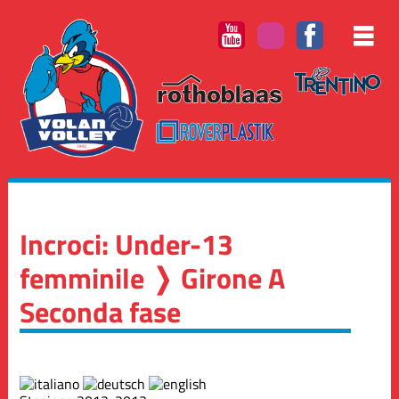
Incroci: Under-13
femminile ❭ Girone A
Seconda fase