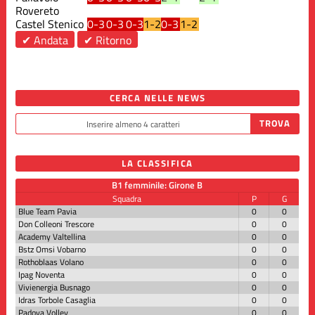
Rovereto
Castel Stenico
0-3
0-3
0-3
1-2
0-3
1-2
✔ Andata
✔ Ritorno
CERCA NELLE NEWS
LA CLASSIFICA
B1 femminile: Girone B
Squadra
P
G
Blue Team Pavia
0
0
Don Colleoni Trescore
0
0
Academy Valtellina
0
0
Bstz Omsi Vobarno
0
0
Rothoblaas Volano
0
0
Ipag Noventa
0
0
Vivienergia Busnago
0
0
Idras Torbole Casaglia
0
0
Padova Volley
0
0