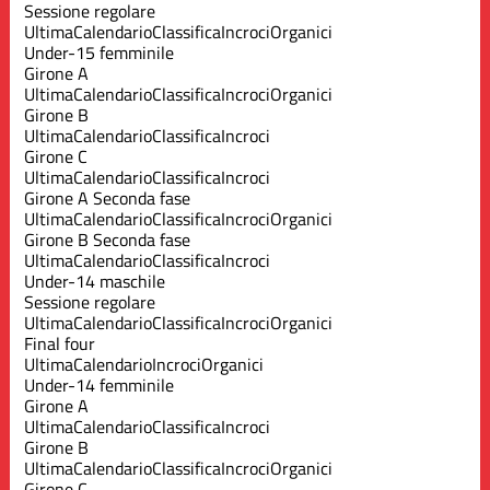
Sessione regolare
Ultima
Calendario
Classifica
Incroci
Organici
Under-15 femminile
Girone A
Ultima
Calendario
Classifica
Incroci
Organici
Girone B
Ultima
Calendario
Classifica
Incroci
Girone C
Ultima
Calendario
Classifica
Incroci
Girone A Seconda fase
Ultima
Calendario
Classifica
Incroci
Organici
Girone B Seconda fase
Ultima
Calendario
Classifica
Incroci
Under-14 maschile
Sessione regolare
Ultima
Calendario
Classifica
Incroci
Organici
Final four
Ultima
Calendario
Incroci
Organici
Under-14 femminile
Girone A
Ultima
Calendario
Classifica
Incroci
Girone B
Ultima
Calendario
Classifica
Incroci
Organici
Girone C