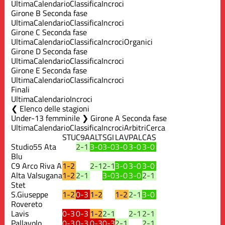
Ultima
Calendario
Classifica
Incroci
Girone B Seconda fase
Ultima
Calendario
Classifica
Incroci
Girone C Seconda fase
Ultima
Calendario
Classifica
Incroci
Organici
Girone D Seconda fase
Ultima
Calendario
Classifica
Incroci
Girone E Seconda fase
Ultima
Calendario
Classifica
Incroci
Finali
Ultima
Calendario
Incroci
Elenco delle stagioni
Under-13 femminile ❯ Girone A Seconda fase
Ultima
Calendario
Classifica
Incroci
Arbitri
Cerca
STU
C9A
ALT
SGI
LAV
PAL
CAS
Studio55 Ata
2-1
3-0
3-0
3-0
3-0
3-0
Blu
C9 Arco Riva A
1-2
2-1
2-1
3-0
3-0
3-0
Alta Valsugana
1-2
2-1
3-0
3-0
3-0
2-1
Stet
S.Giuseppe
1-2
0-3
1-2
1-2
2-1
3-0
Rovereto
Lavis
0-3
0-3
1-2
2-1
2-1
2-1
Pallavolo
0-3
0-3
0-3
0-3
2-1
2-1