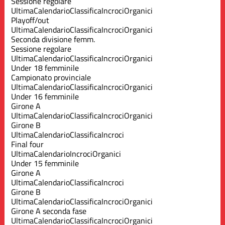
Sessione regolare
Ultima
Calendario
Classifica
Incroci
Organici
Playoff/out
Ultima
Calendario
Classifica
Incroci
Organici
Seconda divisione femm.
Sessione regolare
Ultima
Calendario
Classifica
Incroci
Organici
Under 18 femminile
Campionato provinciale
Ultima
Calendario
Classifica
Incroci
Organici
Under 16 femminile
Girone A
Ultima
Calendario
Classifica
Incroci
Organici
Girone B
Ultima
Calendario
Classifica
Incroci
Final four
Ultima
Calendario
Incroci
Organici
Under 15 femminile
Girone A
Ultima
Calendario
Classifica
Incroci
Girone B
Ultima
Calendario
Classifica
Incroci
Organici
Girone A seconda fase
Ultima
Calendario
Classifica
Incroci
Organici