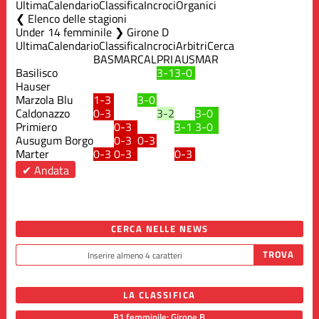
Ultima
Calendario
Classifica
Incroci
Organici
Elenco delle stagioni
Under 14 femminile ❯ Girone D
Ultima
Calendario
Classifica
Incroci
Arbitri
Cerca
BAS
MAR
CAL
PRI
AUS
MAR
Basilisco
3-1
3-0
Hauser
Marzola Blu
1-3
3-0
Caldonazzo
0-3
3-2
3-0
Primiero
0-3
3-1
3-0
Ausugum Borgo
0-3
0-3
Marter
0-3
0-3
0-3
✔ Andata
CERCA NELLE NEWS
LA CLASSIFICA
B1 femminile: Girone B