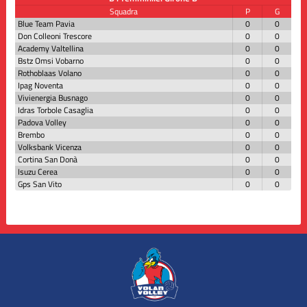
Squadra
P
G
Blue Team Pavia
0
0
Don Colleoni Trescore
0
0
Academy Valtellina
0
0
Bstz Omsi Vobarno
0
0
Rothoblaas Volano
0
0
Ipag Noventa
0
0
Vivienergia Busnago
0
0
Idras Torbole Casaglia
0
0
Padova Volley
0
0
Brembo
0
0
Volksbank Vicenza
0
0
Cortina San Donà
0
0
Isuzu Cerea
0
0
Gps San Vito
0
0