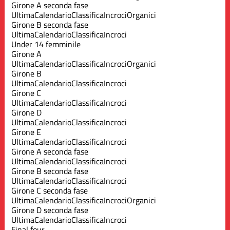
Girone A seconda fase
Ultima
Calendario
Classifica
Incroci
Organici
Girone B seconda fase
Ultima
Calendario
Classifica
Incroci
Under 14 femminile
Girone A
Ultima
Calendario
Classifica
Incroci
Organici
Girone B
Ultima
Calendario
Classifica
Incroci
Girone C
Ultima
Calendario
Classifica
Incroci
Girone D
Ultima
Calendario
Classifica
Incroci
Girone E
Ultima
Calendario
Classifica
Incroci
Girone A seconda fase
Ultima
Calendario
Classifica
Incroci
Girone B seconda fase
Ultima
Calendario
Classifica
Incroci
Girone C seconda fase
Ultima
Calendario
Classifica
Incroci
Organici
Girone D seconda fase
Ultima
Calendario
Classifica
Incroci
Final four