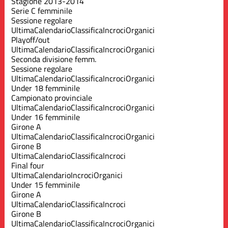
Stagione 2013-2014
Serie C femminile
Sessione regolare
Ultima
Calendario
Classifica
Incroci
Organici
Playoff/out
Ultima
Calendario
Classifica
Incroci
Organici
Seconda divisione femm.
Sessione regolare
Ultima
Calendario
Classifica
Incroci
Organici
Under 18 femminile
Campionato provinciale
Ultima
Calendario
Classifica
Incroci
Organici
Under 16 femminile
Girone A
Ultima
Calendario
Classifica
Incroci
Organici
Girone B
Ultima
Calendario
Classifica
Incroci
Final four
Ultima
Calendario
Incroci
Organici
Under 15 femminile
Girone A
Ultima
Calendario
Classifica
Incroci
Girone B
Ultima
Calendario
Classifica
Incroci
Organici