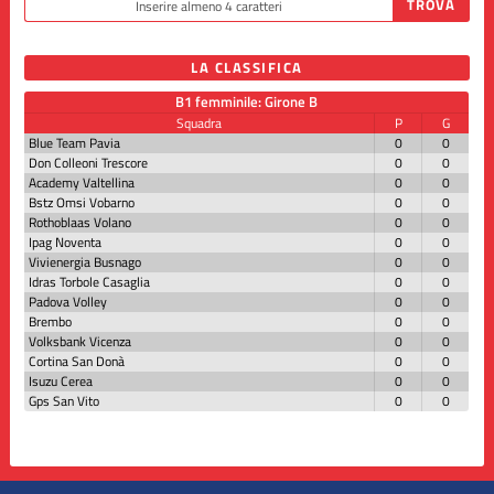
LA CLASSIFICA
B1 femminile: Girone B
Squadra
P
G
Blue Team Pavia
0
0
Don Colleoni Trescore
0
0
Academy Valtellina
0
0
Bstz Omsi Vobarno
0
0
Rothoblaas Volano
0
0
Ipag Noventa
0
0
Vivienergia Busnago
0
0
Idras Torbole Casaglia
0
0
Padova Volley
0
0
Brembo
0
0
Volksbank Vicenza
0
0
Cortina San Donà
0
0
Isuzu Cerea
0
0
Gps San Vito
0
0