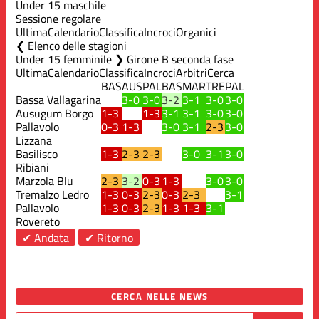
Under 15 maschile
Sessione regolare
Ultima
Calendario
Classifica
Incroci
Organici
Elenco delle stagioni
Under 15 femminile ❯ Girone B seconda fase
Ultima
Calendario
Classifica
Incroci
Arbitri
Cerca
BAS
AUS
PAL
BAS
MAR
TRE
PAL
Bassa Vallagarina
3-0
3-0
3-2
3-1
3-0
3-0
Ausugum Borgo
1-3
1-3
3-1
3-1
3-0
3-0
Pallavolo
0-3
1-3
3-0
3-1
2-3
3-0
Lizzana
Basilisco
1-3
2-3
2-3
3-0
3-1
3-0
Ribiani
Marzola Blu
2-3
3-2
0-3
1-3
3-0
3-0
Tremalzo Ledro
1-3
0-3
2-3
0-3
2-3
3-1
Pallavolo
1-3
0-3
2-3
1-3
1-3
3-1
Rovereto
✔ Andata
✔ Ritorno
CERCA NELLE NEWS