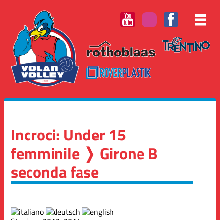
Incroci: Under 15
femminile ❭ Girone B
seconda fase