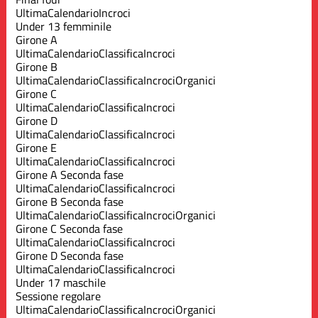
Ultima
Calendario
Incroci
Under 13 femminile
Girone A
Ultima
Calendario
Classifica
Incroci
Girone B
Ultima
Calendario
Classifica
Incroci
Organici
Girone C
Ultima
Calendario
Classifica
Incroci
Girone D
Ultima
Calendario
Classifica
Incroci
Girone E
Ultima
Calendario
Classifica
Incroci
Girone A Seconda fase
Ultima
Calendario
Classifica
Incroci
Girone B Seconda fase
Ultima
Calendario
Classifica
Incroci
Organici
Girone C Seconda fase
Ultima
Calendario
Classifica
Incroci
Girone D Seconda fase
Ultima
Calendario
Classifica
Incroci
Under 17 maschile
Sessione regolare
Ultima
Calendario
Classifica
Incroci
Organici