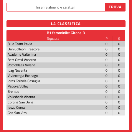
LA CLASSIFICA
B1 femminile: Girone B
Squadra
P
G
Blue Team Pavia
0
0
Don Colleoni Trescore
0
0
Academy Valtellina
0
0
Bstz Omsi Vobarno
0
0
Rothoblaas Volano
0
0
Ipag Noventa
0
0
Vivienergia Busnago
0
0
Idras Torbole Casaglia
0
0
Padova Volley
0
0
Brembo
0
0
Volksbank Vicenza
0
0
Cortina San Donà
0
0
Isuzu Cerea
0
0
Gps San Vito
0
0