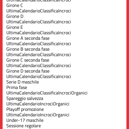
Girone C
Ultima
Calendario
Classifica
Incroci
Girone D
Ultima
Calendario
Classifica
Incroci
Girone E
Ultima
Calendario
Classifica
Incroci
Girone A seconda fase
Ultima
Calendario
Classifica
Incroci
Girone B seconda fase
Ultima
Calendario
Classifica
Incroci
Girone C seconda fase
Ultima
Calendario
Classifica
Incroci
Girone D seconda fase
Ultima
Calendario
Classifica
Incroci
Serie D maschile
Prima fase
Ultima
Calendario
Classifica
Incroci
Organici
Spareggio salvezza
Ultima
Calendario
Incroci
Organici
Playoff promozione
Ultima
Calendario
Incroci
Organici
Under-17 maschile
Sessione regolare