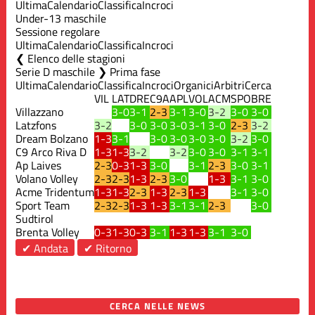
Ultima
Calendario
Classifica
Incroci
Under-13 maschile
Sessione regolare
Ultima
Calendario
Classifica
Incroci
Elenco delle stagioni
Serie D maschile ❯ Prima fase
Ultima
Calendario
Classifica
Incroci
Organici
Arbitri
Cerca
VIL
LAT
DRE
C9A
APL
VOL
ACM
SPO
BRE
Villazzano
3-0
3-1
2-3
3-1
3-0
3-2
3-0
3-0
Latzfons
3-2
3-0
3-0
3-0
3-1
3-0
2-3
3-2
Dream Bolzano
1-3
3-1
3-0
3-0
3-0
3-0
3-2
3-0
C9 Arco Riva D
1-3
1-3
3-2
3-2
3-0
3-0
3-1
3-1
Ap Laives
2-3
0-3
1-3
3-0
3-1
2-3
3-0
3-1
Volano Volley
2-3
2-3
1-3
2-3
3-0
1-3
3-1
3-0
Acme Tridentum
1-3
1-3
2-3
1-3
2-3
1-3
3-1
3-0
Sport Team
2-3
2-3
1-3
1-3
3-1
3-1
2-3
3-0
Sudtirol
Brenta Volley
0-3
1-3
0-3
3-1
1-3
1-3
3-1
3-0
✔ Andata
✔ Ritorno
CERCA NELLE NEWS