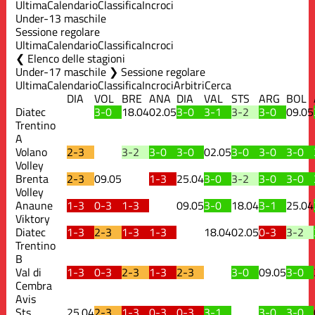
Ultima
Calendario
Classifica
Incroci
Under-13 maschile
Sessione regolare
Ultima
Calendario
Classifica
Incroci
Elenco delle stagioni
Under-17 maschile ❯ Sessione regolare
Ultima
Calendario
Classifica
Incroci
Arbitri
Cerca
DIA
VOL
BRE
ANA
DIA
VAL
STS
ARG
BOL
Diatec
3-0
18.04
02.05
3-0
3-1
3-2
3-0
09.05
Trentino
A
Volano
2-3
3-2
3-0
3-0
02.05
3-0
3-0
3-0
Volley
Brenta
2-3
09.05
1-3
25.04
3-0
3-2
3-0
3-0
Volley
Anaune
1-3
0-3
1-3
09.05
3-0
18.04
3-1
25.04
Viktory
Diatec
1-3
2-3
1-3
1-3
18.04
02.05
0-3
3-2
Trentino
B
Val di
1-3
0-3
2-3
1-3
2-3
3-0
09.05
3-0
Cembra
Avis
Sts
25.04
2-3
1-3
0-3
0-3
3-1
3-0
3-0