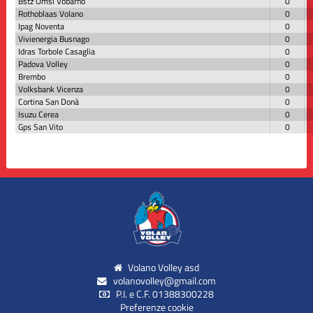
Bstz Omsi Vobarno
0
Rothoblaas Volano
0
Ipag Noventa
0
Vivienergia Busnago
0
Idras Torbole Casaglia
0
Padova Volley
0
Brembo
0
Volksbank Vicenza
0
Cortina San Donà
0
Isuzu Cerea
0
Gps San Vito
0
Volano Volley asd
volanovolley@gmail.com
P.I. e C.F. 01388300228
Preferenze cookie