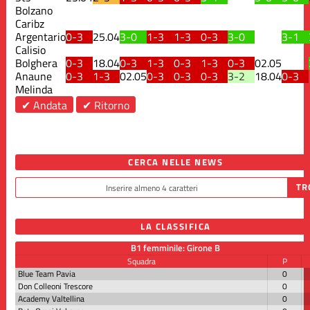
Bolzano
Caribz
Argentario
0-3
25.04
3-0
1-3
1-3
0-3
3-0
3-1
Calisio
Bolghera
0-3
18.04
0-3
1-3
0-3
1-3
0-3
02.05
Anaune
0-3
1-3
02.05
0-3
0-3
0-3
3-2
18.04
0-3
Melinda
✔ Andata
✔ Ritorno
CERCA NELLE NEWS
LA CLASSIFICA
B1 femminile: Girone B
Squadra
P
Blue Team Pavia
0
Don Colleoni Trescore
0
Academy Valtellina
0