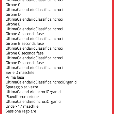
Girone C
Ultima
Calendario
Classifica
Incroci
Girone D
Ultima
Calendario
Classifica
Incroci
Girone E
Ultima
Calendario
Classifica
Incroci
Girone A seconda fase
Ultima
Calendario
Classifica
Incroci
Girone B seconda fase
Ultima
Calendario
Classifica
Incroci
Girone C seconda fase
Ultima
Calendario
Classifica
Incroci
Girone D seconda fase
Ultima
Calendario
Classifica
Incroci
Serie D maschile
Prima fase
Ultima
Calendario
Classifica
Incroci
Organici
Spareggio salvezza
Ultima
Calendario
Incroci
Organici
Playoff promozione
Ultima
Calendario
Incroci
Organici
Under-17 maschile
Sessione regolare