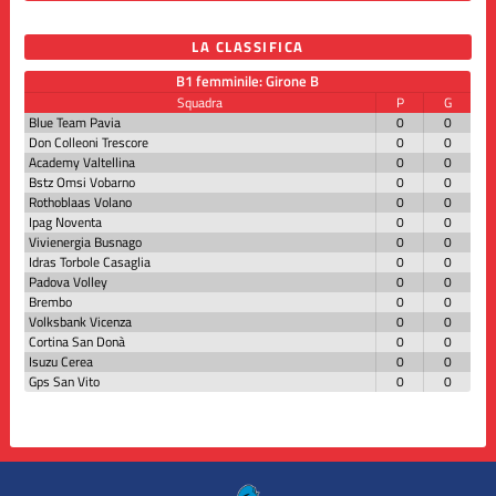
LA CLASSIFICA
B1 femminile: Girone B
Squadra
P
G
Blue Team Pavia
0
0
Don Colleoni Trescore
0
0
Academy Valtellina
0
0
Bstz Omsi Vobarno
0
0
Rothoblaas Volano
0
0
Ipag Noventa
0
0
Vivienergia Busnago
0
0
Idras Torbole Casaglia
0
0
Padova Volley
0
0
Brembo
0
0
Volksbank Vicenza
0
0
Cortina San Donà
0
0
Isuzu Cerea
0
0
Gps San Vito
0
0