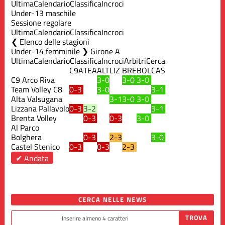
Ultima
Calendario
Classifica
Incroci
Under-13 maschile
Sessione regolare
Ultima
Calendario
Classifica
Incroci
Elenco delle stagioni
Under-14 femminile ❯ Girone A
Ultima
Calendario
Classifica
Incroci
Arbitri
Cerca
C9A
TEA
ALT
LIZ
BRE
BOL
CAS
C9 Arco Riva
3-0
3-0
3-0
Team Volley C8
0-3
3-0
3-1
Alta Valsugana
3-1
3-0
3-0
Lizzana Pallavolo
0-3
3-2
3-1
Brenta Volley
0-3
0-3
3-0
Al Parco
Bolghera
0-3
2-3
3-0
Castel Stenico
0-3
0-3
2-3
✔ Andata
CERCA NELLE NEWS