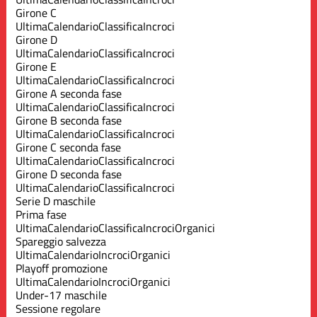
Girone C
Ultima
Calendario
Classifica
Incroci
Girone D
Ultima
Calendario
Classifica
Incroci
Girone E
Ultima
Calendario
Classifica
Incroci
Girone A seconda fase
Ultima
Calendario
Classifica
Incroci
Girone B seconda fase
Ultima
Calendario
Classifica
Incroci
Girone C seconda fase
Ultima
Calendario
Classifica
Incroci
Girone D seconda fase
Ultima
Calendario
Classifica
Incroci
Serie D maschile
Prima fase
Ultima
Calendario
Classifica
Incroci
Organici
Spareggio salvezza
Ultima
Calendario
Incroci
Organici
Playoff promozione
Ultima
Calendario
Incroci
Organici
Under-17 maschile
Sessione regolare