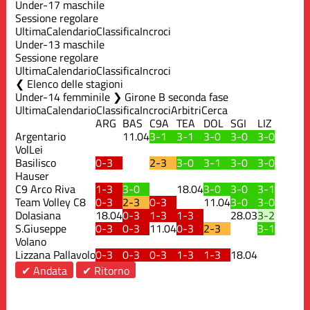
Under-17 maschile
Sessione regolare
Ultima
Calendario
Classifica
Incroci
Under-13 maschile
Sessione regolare
Ultima
Calendario
Classifica
Incroci
Elenco delle stagioni
Under-14 femminile ❯ Girone B seconda fase
Ultima
Calendario
Classifica
Incroci
Arbitri
Cerca
ARG
BAS
C9A
TEA
DOL
SGI
LIZ
Argentario
11.04
3-1
3-1
3-0
3-0
3-0
VolLei
Basilisco
0-3
2-3
3-0
3-1
3-0
3-0
Hauser
C9 Arco Riva
1-3
3-0
18.04
3-0
3-0
3-1
Team Volley C8
0-3
2-3
0-3
11.04
3-0
3-0
Dolasiana
18.04
0-3
1-3
1-3
28.03
3-2
S.Giuseppe
0-3
0-3
11.04
0-3
2-3
3-1
Volano
Lizzana Pallavolo
0-3
0-3
0-3
1-3
1-3
18.04
✔ Andata
✔ Ritorno