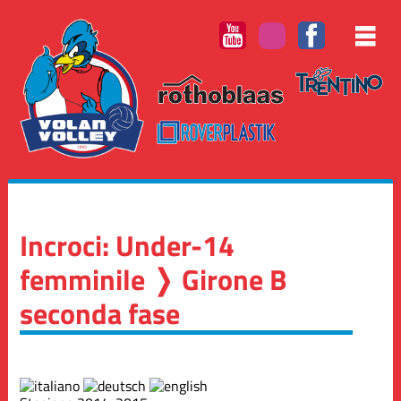
Incroci: Under-14
femminile ❭ Girone B
seconda fase