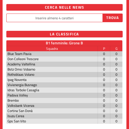
CERCA NELLE NEWS
LA CLASSIFICA
B1 femminile: Girone B
Squadra
P
G
Blue Team Pavia
0
0
Don Colleoni Trescore
0
0
Academy Valtellina
0
0
Bstz Omsi Vobarno
0
0
Rothoblaas Volano
0
0
Ipag Noventa
0
0
Vivienergia Busnago
0
0
Idras Torbole Casaglia
0
0
Padova Volley
0
0
Brembo
0
0
Volksbank Vicenza
0
0
Cortina San Donà
0
0
Isuzu Cerea
0
0
Gps San Vito
0
0