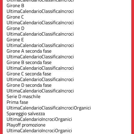
Girone B
Ultima
Calendario
Classifica
Incroci
Girone C
Ultima
Calendario
Classifica
Incroci
Girone D
Ultima
Calendario
Classifica
Incroci
Girone E
Ultima
Calendario
Classifica
Incroci
Girone A seconda fase
Ultima
Calendario
Classifica
Incroci
Girone B seconda fase
Ultima
Calendario
Classifica
Incroci
Girone C seconda fase
Ultima
Calendario
Classifica
Incroci
Girone D seconda fase
Ultima
Calendario
Classifica
Incroci
Serie D maschile
Prima fase
Ultima
Calendario
Classifica
Incroci
Organici
Spareggio salvezza
Ultima
Calendario
Incroci
Organici
Playoff promozione
Ultima
Calendario
Incroci
Organici