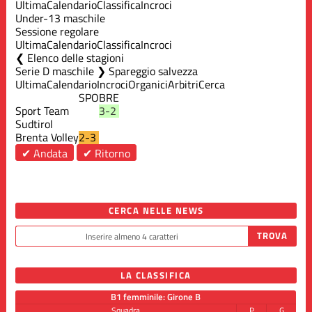
Ultima
Calendario
Classifica
Incroci
Under-13 maschile
Sessione regolare
Ultima
Calendario
Classifica
Incroci
Elenco delle stagioni
Serie D maschile ❯ Spareggio salvezza
Ultima
Calendario
Incroci
Organici
Arbitri
Cerca
SPO
BRE
Sport Team
3-2
Sudtirol
Brenta Volley
2-3
✔ Andata
✔ Ritorno
CERCA NELLE NEWS
LA CLASSIFICA
B1 femminile: Girone B
Squadra
P
G