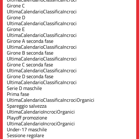
Girone C
Ultima
Calendario
Classifica
Incroci
Girone D
Ultima
Calendario
Classifica
Incroci
Girone E
Ultima
Calendario
Classifica
Incroci
Girone A seconda fase
Ultima
Calendario
Classifica
Incroci
Girone B seconda fase
Ultima
Calendario
Classifica
Incroci
Girone C seconda fase
Ultima
Calendario
Classifica
Incroci
Girone D seconda fase
Ultima
Calendario
Classifica
Incroci
Serie D maschile
Prima fase
Ultima
Calendario
Classifica
Incroci
Organici
Spareggio salvezza
Ultima
Calendario
Incroci
Organici
Playoff promozione
Ultima
Calendario
Incroci
Organici
Under-17 maschile
Sessione regolare