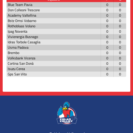
Blue Team Pavia
0
0
Don Colleoni Trescore
0
0
Academy Valtellina
0
0
Bstz Omsi Vobarno
0
0
Rothoblaas Volano
0
0
Ipag Noventa
0
0
Vivienergia Busnago
0
0
Idras Torbole Casaglia
0
0
Usma Padova
0
0
Brembo
0
0
Volksbank Vicenza
0
0
Cortina San Donà
0
0
Isuzu Cerea
0
0
Gps San Vito
0
0