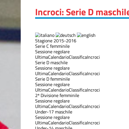
Incroci: Serie D maschi
Stagione 2015-2016
Serie C femminile
Sessione regolare
Ultima
Calendario
Classifica
Incroci
Serie D maschile
Sessione regolare
Ultima
Calendario
Classifica
Incroci
Serie D femminile
Sessione regolare
Ultima
Calendario
Classifica
Incroci
2ª Divisione femminile
Sessione regolare
Ultima
Calendario
Classifica
Incroci
Under-17 maschile
Sessione regolare
Ultima
Calendario
Classifica
Incroci
Under-14 maschile