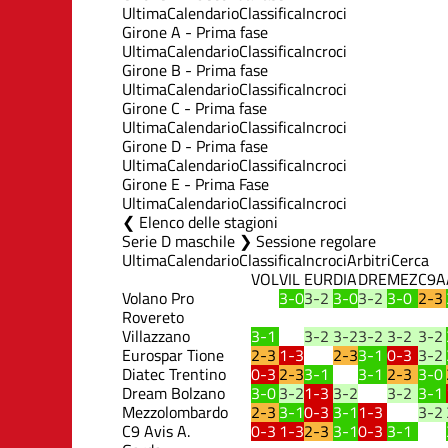
Ultima
Calendario
Classifica
Incroci
Girone A - Prima fase
Ultima
Calendario
Classifica
Incroci
Girone B - Prima fase
Ultima
Calendario
Classifica
Incroci
Girone C - Prima fase
Ultima
Calendario
Classifica
Incroci
Girone D - Prima fase
Ultima
Calendario
Classifica
Incroci
Girone E - Prima Fase
Ultima
Calendario
Classifica
Incroci
Elenco delle stagioni
Serie D maschile ❯ Sessione regolare
Ultima
Calendario
Classifica
Incroci
Arbitri
Cerca
VOL
VIL
EUR
DIA
DRE
MEZ
C9A
Volano Pro
3-0
3-2
3-0
3-2
3-0
2-3
Rovereto
Villazzano
3-1
3-2
3-2
3-2
3-2
3-2
Eurospar Tione
2-3
1-3
2-3
3-1
0-3
3-2
Diatec Trentino
0-3
2-3
3-1
3-1
2-3
3-0
Dream Bolzano
3-0
3-2
1-3
3-2
3-2
3-1
Mezzolombardo
2-3
3-1
0-3
3-1
1-3
3-2
C9 Avis A.
0-3
1-3
2-3
3-1
0-3
3-1