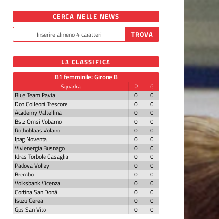
CERCA NELLE NEWS
LA CLASSIFICA
B1 femminile: Girone B
Squadra
P
G
Blue Team Pavia
0
0
Don Colleoni Trescore
0
0
Academy Valtellina
0
0
Bstz Omsi Vobarno
0
0
Rothoblaas Volano
0
0
Ipag Noventa
0
0
Vivienergia Busnago
0
0
Idras Torbole Casaglia
0
0
Padova Volley
0
0
Brembo
0
0
Volksbank Vicenza
0
0
Cortina San Donà
0
0
Isuzu Cerea
0
0
Gps San Vito
0
0