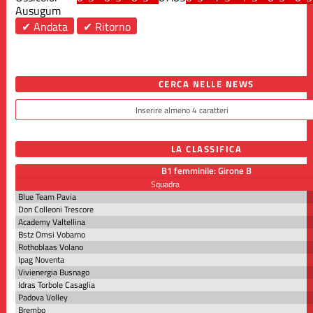
Ausugum
✔ Andata
✔ Ritorno
CERCA NELLE NEWS
LA CLASSIFICA
B1 femminile: Girone B
Squadra
Blue Team Pavia
Don Colleoni Trescore
Academy Valtellina
Bstz Omsi Vobarno
Rothoblaas Volano
Ipag Noventa
Vivienergia Busnago
Idras Torbole Casaglia
Padova Volley
Brembo