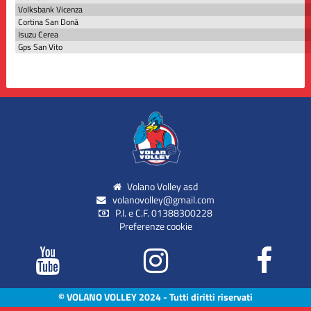
Volksbank Vicenza
Cortina San Donà
Isuzu Cerea
Gps San Vito
Volano Volley asd
volanovolley@gmail.com
P.I. e C.F. 01388300228
Preferenze cookie
© VOLANO VOLLEY 2024 - Tutti diritti riservati