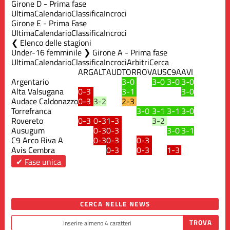
Girone D - Prima fase
Ultima
Calendario
Classifica
Incroci
Girone E - Prima Fase
Ultima
Calendario
Classifica
Incroci
Elenco delle stagioni
Under-16 femminile ❯ Girone A - Prima fase
Ultima
Calendario
Classifica
Incroci
Arbitri
Cerca
ARG
ALT
AUD
TOR
ROV
AUS
C9A
AVI
Argentario
3-0
3-0
3-0
3-0
Alta Valsugana
0-3
3-1
3-0
Audace Caldonazzo
0-3
3-2
2-3
Torrefranca
3-0
3-1
3-1
3-0
Rovereto
0-3
0-3
1-3
3-2
Ausugum
0-3
0-3
3-0
3-1
C9 Arco Riva A
0-3
0-3
0-3
Avis Cembra
0-3
0-3
1-3
✔ Fase unica
CERCA NELLE NEWS