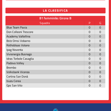
LA CLASSIFICA
B1 femminile: Girone B
Squadra
P
G
Blue Team Pavia
0
0
Don Colleoni Trescore
0
0
Academy Valtellina
0
0
Bstz Omsi Vobarno
0
0
Rothoblaas Volano
0
0
Ipag Noventa
0
0
Vivienergia Busnago
0
0
Idras Torbole Casaglia
0
0
Padova Volley
0
0
Brembo
0
0
Volksbank Vicenza
0
0
Cortina San Donà
0
0
Isuzu Cerea
0
0
Gps San Vito
0
0