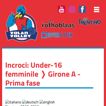
Incroci: Under-16
femminile ❭ Girone A -
Prima fase